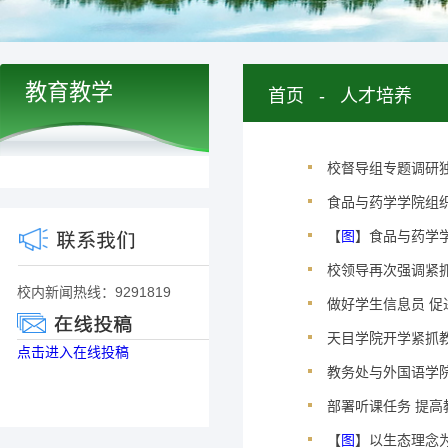
教育教学
首页
-
人才培养
校督导组专题调研
食品与药学学院组织
【
图
】食品与药学学
校领导再次强调紧
校内新闻热线：9291819
做好学生信息员 促
天目学院开学紧抓
点击进入在线投稿
教务处与外国语学
部署听课任务 提高
【
图
】以生态理念为