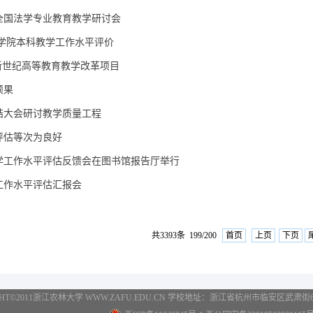
全国法学专业教育教学研讨会
级学院本科教学工作水平评价
年新世纪高等教育教学改革项目
硕果
结大会研讨教学质量工程
评估等次为良好
学工作水平评估反馈会在图书馆报告厅举行
工作水平评估汇报会
共3393条 199/200
首页
上页
下页
GHT©2011浙江农林大学 WWW.ZAFU.EDU.CN 学校地址：浙江省杭州市临安区武肃街666号 