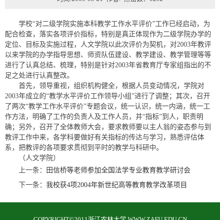
学校“对二级学院实施本科教学工作水平评价”工作已经启动，为
配合检查，落实各项评价指标，特别是真正体现作为二级学院办学的
定位、目标及实施过程，人文学院以此次评价为契机，对2003年教评
以来学院的办学指导思想、师资队伍建设、教学建设、教学管理等等
进行了认真总结、梳理，特别是针对2003年省教育厅专家组指出的不
足之处进行认真整改。
首先，领导重视，组织机构健全，根据人员变动情况，学院对
2003年成立的“教学水平评价工作领导小组”进行了调整；其次，召开
了两次“教学工作水平评价”专题会议，统一认识，统一内涵，统一工
作方法，明确了工作的负责人及工作人员，并“指标”到人，职责明
确；另外，召开了全体教师大会，要求教师要以主人翁的姿态参与到
教评工作中来，各学科要做好有关指标的传达与学习，熟悉评估体
系，把教评的各项要求贯彻到平时的教学与科研中。
（人文学院）
上一条：
田信桥等老师参加全国法学专业教育教学研讨会
下一条：
我校获4项2004年新世纪高等教育教学改革项目
COPYRIGHT©2011浙江农林大学 WWW.ZAFU.EDU.CN