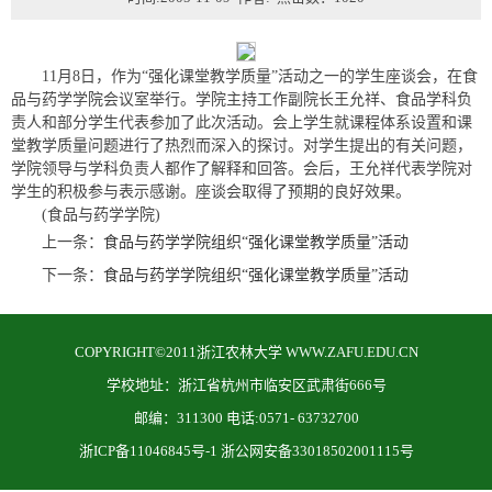
11月8日，作为“强化课堂教学质量”活动之一的学生座谈会，在食
品与药学学院会议室举行。学院主持工作副院长王允祥、食品学科负
责人和部分学生代表参加了此次活动。会上学生就课程体系设置和课
堂教学质量问题进行了热烈而深入的探讨。对学生提出的有关问题，
学院领导与学科负责人都作了解释和回答。会后，王允祥代表学院对
学生的积极参与表示感谢。座谈会取得了预期的良好效果。
(食品与药学学院)
上一条：
食品与药学学院组织“强化课堂教学质量”活动
下一条：
食品与药学学院组织“强化课堂教学质量”活动
COPYRIGHT©2011浙江农林大学 WWW.ZAFU.EDU.CN
学校地址：浙江省杭州市临安区武肃街666号
邮编：311300 电话:0571- 63732700
浙ICP备11046845号-1 浙公网安备33018502001115号