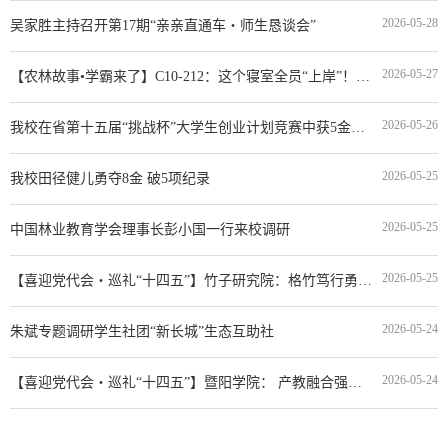
2026-05-28
吴家胜主持召开第17期“亲亲直通车・师生恳谈会”
2026-05-27
【农林故事•学霸来了】C10-212：这个寝室全员“上岸”！一起把梦想写在青春征程上
2026-05-26
我校在省第十五届“挑战杯”大学生创业计划竞赛中获5金，再捧“优胜杯”
2026-05-25
我校田径健儿勇夺8金 破5项纪录
2026-05-25
中国林业教育学会理事长彭小国一行来校调研
2026-05-25
【喜迎党代会・巡礼“十四五”】竹子研究院：格竹笃行勇立潮头 创新致远谱写新篇
2026-05-24
朱斌专题调研学生社团“新长城”生态互助社
2026-05-24
【喜迎党代会・巡礼“十四五”】暨阳学院： 产教融合强赋能 笃行实干谱新篇