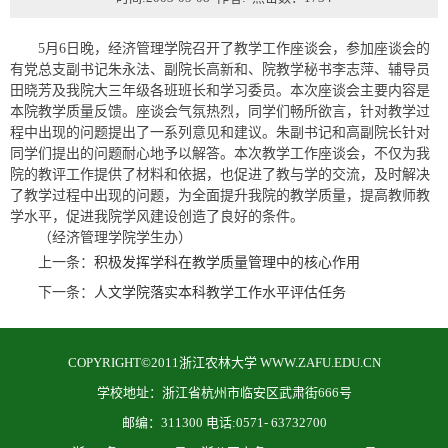
5月6日晚，经济管理学院召开了教学工作座谈会，参加座谈会的
有党总支副书记朱永法、副院长高新和、院教学秘书李志萍、辅导员
田晓芳及我院大三年级各班班长和学习委员。本次座谈会主要内容是
本院教学质量反馈。座谈会气氛热烈，同学们畅所欲言，针对教学过
程中出现的问题提出了一系列意见和建议。朱副书记和高副院长针对
同学们提出的问题耐心地予以解答。本次教学工作座谈会，不仅为我
院的教评工作提供了材料和依据，也促进了教与学的交流，及时解决
了教学过程中出现的问题，为全面提升我院的教学质量，提高教师教
学水平，促进我院学风建设创造了良好的条件。
（经济管理学院学生办）
上一条：
积极发挥学科在教学质量管理中的核心作用
下一条：
人文学院落实本科教学工作水平评估任务
COPYRIGHT©2011浙江农林大学 WWW.ZAFU.EDU.CN
学校地址：浙江省杭州市临安区武肃街666号
邮编：311300 电话:0571- 63732700