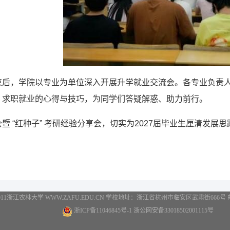
束后，学院以专业为单位深入开展升学就业交流会。各专业负责
、求职就业的心得与技巧，为同学们答疑解惑、助力前行。
暨 “红种子” 考研经验分享会，切实为2027届毕业生厘清发
2011浙江农林大学 WWW.ZAFU.EDU.CN 学校地址：浙江省杭州市临安区武肃街666号 邮编：3
浙ICP备11046845号-1 浙公网安备33018502001115号