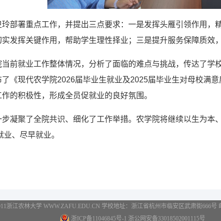
卫玲部署重点工作，并提出三点要求：一是发挥头雁引领作用，
切实发挥关键作用，帮助学生理性择业；三是提升服务保障质效
院当前就业工作整体情况，分析了面临的难点与挑战，传达了学
了《现代农学院2026届毕业生就业及2025届毕业生对母校
工作的积极性，形成全员促就业的良好氛围。
一步凝聚了全院共识、细化了工作举措。农学院将继续以生为本
利就业、尽早就业。
2011浙江农林大学 WWW.ZAFU.EDU.CN 学校地址：浙江省杭州市临安区武肃街666号 邮编：3
浙ICP备11046845号-1 浙公网安备33018502001115号