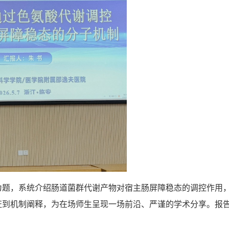
为题，系统介绍肠道菌群代谢产物对宿主肠屏障稳态的调控作用
证到机制阐释，为在场师生呈现一场前沿、严谨的学术分享。报