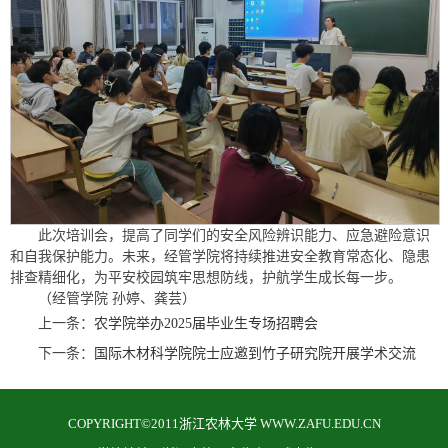
此次培训会，提高了同学们的安全风险辨识能力、应急避险意识
和自我保护能力。未来，经管学院将持续推进安全教育常态化、隐患
排查精细化，为平安校园筑牢思想防线，护航学生成长每一步。
（经管学院 孙婷、龚芸）
上一条：
农学院举办2025届毕业生专场招聘会
下一条：
国际木材科学院院士应邀到竹子研究院开展学术交流
COPYRIGHT©2011浙江农林大学 WWW.ZAFU.EDU.CN