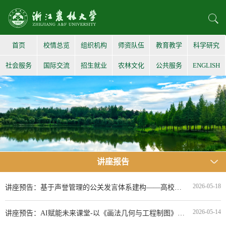
首页
校情总览
组织机构
师资队伍
教育教学
科学研究
社会服务
国际交流
招生就业
农林文化
公共服务
ENGLISH
讲座报告
2026-05-18
讲座预告：基于声誉管理的公关发言体系建构——高校新闻生产方法论大纲
2026-05-14
讲座预告：AI赋能未来课堂-以《画法几何与工程制图》为例