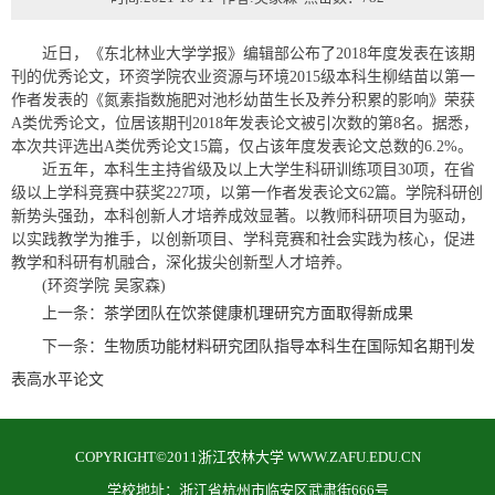
近日，《东北林业大学学报》编辑部公布了2018年度发表在该期
刊的优秀论文，环资学院农业资源与环境2015级本科生柳结苗以第一
作者发表的《氮素指数施肥对池杉幼苗生长及养分积累的影响》荣获
A类优秀论文，位居该期刊2018年发表论文被引次数的第8名。据悉，
本次共评选出A类优秀论文15篇，仅占该年度发表论文总数的6.2%。
近五年，本科生主持省级及以上大学生科研训练项目30项，在省
级以上学科竞赛中获奖227项，以第一作者发表论文62篇。
学院科研创
新势头强劲，本科创新人才培养成效显著。以教师科研项目为驱动，
以实践教学为推手，以创新项目、学科竞赛和社会实践为核心，促进
教学和科研有机融合，深化拔尖创新型人才培养。
(环资学院 吴家森)
上一条：
茶学团队在饮茶健康机理研究方面取得新成果
下一条：
生物质功能材料研究团队指导本科生在国际知名期刊发
表高水平论文
COPYRIGHT©2011浙江农林大学 WWW.ZAFU.EDU.CN
学校地址：浙江省杭州市临安区武肃街666号