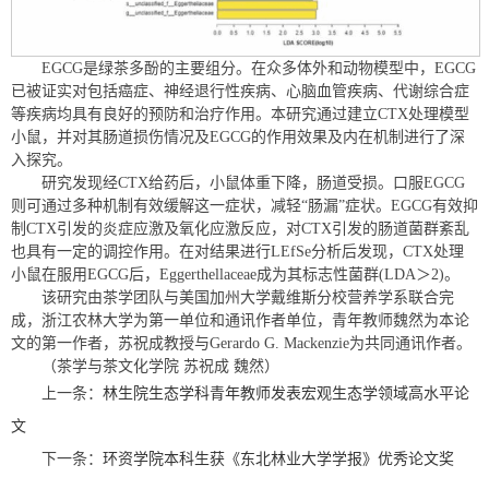
EGCG是绿茶多酚的主要组分。在众多体外和动物模型中，EGCG
已被证实对包括癌症、神经退行性疾病、心脑血管疾病、代谢综合症
等疾病均具有良好的预防和治疗作用。本研究通过建立CTX处理模型
小鼠，并对其肠道损伤情况及EGCG的作用效果及内在机制进行了深
入探究。
研究发现经CTX给药后，小鼠体重下降，肠道受损。口服EGCG
则可通过多种机制有效缓解这一症状，减轻“肠漏”症状。EGCG有效抑
制CTX引发的炎症应激及氧化应激反应，对CTX引发的肠道菌群紊乱
也具有一定的调控作用。在对结果进行LEfSe分析后发现，CTX处理
小鼠在服用EGCG后，Eggerthellaceae成为其标志性菌群(LDA＞2)。
该研究由茶学团队与美国加州大学戴维斯分校营养学系联合完
成，浙江农林大学为第一单位和通讯作者单位，青年教师魏然为本论
文的第一作者，苏祝成教授与Gerardo G. Mackenzie为共同通讯作者。
（茶学与茶文化学院 苏祝成 魏然）
上一条：
林生院生态学科青年教师发表宏观生态学领域高水平论
文
下一条：
环资学院本科生获《东北林业大学学报》优秀论文奖