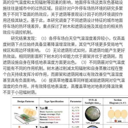
高的空气温度和太阳辐射等因素的影响，地面停车场这类灰色基础设
施往往是城市中的过热区域。目前针对户外停车场热环境的研究多聚
焦于不同下垫面的热效应，关于遮荫等景观设计因子的热环境调控作
用还极其缺乏。基于此，本研究调查了不同遮荫设计特征的城市地面
停车场的热环境差异，重点探讨了树木和遮荫设施及其组合的相关热
效应与调控机制。
研究结果发现：（1）各停车场白天空气温湿度差异较小，仅高盖
度树荫下点位始终具备显著降温增湿效果，其空气环境更多受局地气
候区和周边环境影响。（2）无论遮荫形式如何，高遮荫均能产生更好
热效益。相同阴影面积下树木的冷却能力优于廊架并优于遮荫网，而
遮荫设施自身在降低地表温度方面更出色。（3）不同荫蔽对空气温度
可能有不同的作用机制。树木通过削减太阳辐射和自身蒸散过程在整
个白天持续发挥冷却作用，而廊架和遮荫网难以有效改善空气温湿度
甚至具有负面影响。（4）提高草地覆盖率同样能减弱遮荫网对空气温
湿度的负作用，并有效降低地表温度，高覆盖草地对地表的降温效果
不亚于小冠幅树荫。