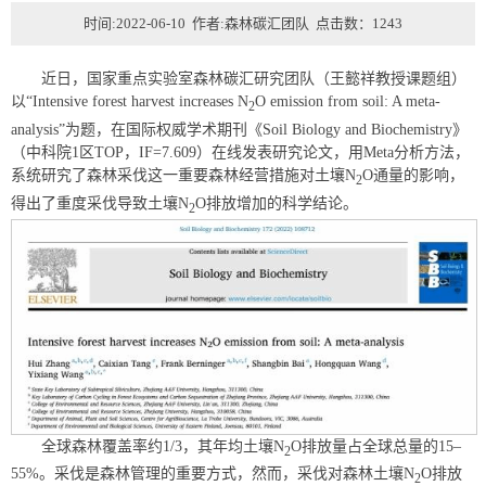
时间:2022-06-10 作者:森林碳汇团队 点击数：
1243
近日，国家重点实验室森林碳汇研究团队（王懿祥教授课题组）
以“Intensive forest harvest increases N
O emission from soil: A meta-
2
analysis”为题，在国际权威学术期刊《Soil Biology and Biochemistry》
（中科院1区TOP，IF=7.609）在线发表研究论文，用Meta分析方法，
系统研究了森林采伐这一重要森林经营措施对土壤N
O通量的影响，
2
得出了重度采伐导致土壤N
O排放增加的科学结论。
2
全球森林覆盖率约1/3，其年均土壤N
O排放量占全球总量的15–
2
55%。采伐是森林管理的重要方式，然而，采伐对森林土壤N
O排放
2