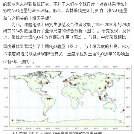
的影响尚未得到系统研究，不利于人们在全球尺度上对森林采伐如何
影响N
O通量的深入理解。那么，森林采伐是如何影响土壤N
O通量
2
2
和与之相关的土壤因子呢？
为此，课题组硕士研究生张慧及合作者收集了1980-2020年的29项
研究的64对数据进行了全球尺度的整合分析（图1）。研究发现，总体
上，采伐对土壤N
O排放有促进作用（图2）。与轻、中度采伐相比，
2
-
重度采伐显著增加了土壤N
O通量（图3），与土壤温度的升高、NO
2
3
-N浓度的增加以及pH的降低有关；重度采伐对土壤N
O通量的影响至
2
少有6年（图3）。
图1 森林采伐对土壤N
O通量影响的研究位置分布