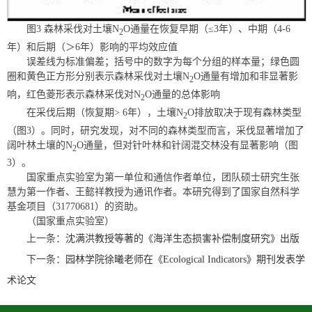
图3 森林采伐对土壤N
O通量在恢复早期（≤3年）、中期（4-6
2
年）和后期（＞6年）影响的平均效应值
误差线为标准偏差；括号中的数字为每个分组的样本量；绿色圆
圈和黄色正方形分别表示森林采伐对土壤N
O通量有增加和非显著影
2
响，红色菱形表示森林采伐对N
O通量的总体影响
2
在采伐后期（恢复期> 6年），土壤N
O排放取决于现有森林类型
2
（图3）。同时，研究发现，对不同的森林类型而言，采伐显著增加了
阔叶林土壤的N
O通量，但对针叶林和针阔混交林没有显著影响（图
2
3）。
国家重点实验室为第一单位和通信作者单位，团队硕士研究生张
慧为第一作者、王懿祥教授为通讯作者。本研究得到了国家自然科学
基金项目（31770681）的资助。
（国家重点实验室）
上一条：
沈满洪教授等著的《海洋生态损害补偿制度研究》出版
下一条：
园林学院徐曦老师在《Ecological Indicators》期刊发表学
术论文