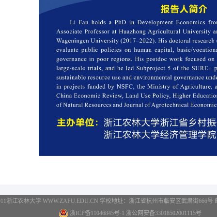
2011浙江农林大学 WWW.ZAFU.EDU.CN 学校地址：浙江省杭州市临安区武肃街666号 邮编：3
浙ICP备11046845号-1 浙公网安备33018502001115号