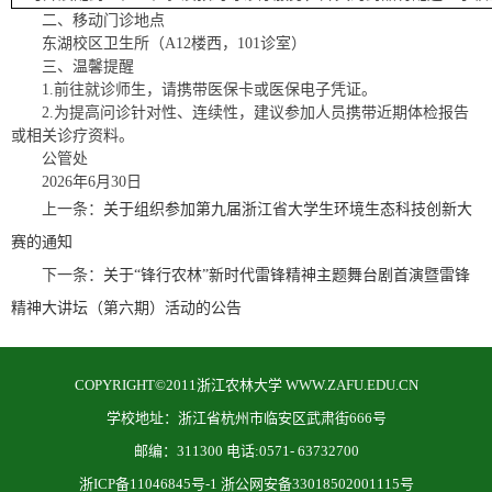
二、移动门诊地点
东湖校区卫生所（A12楼西，101诊室）
三、温馨提醒
1.前往就诊师生，请携带医保卡或医保电子凭证。
2.为提高问诊针对性、连续性，建议参加人员携带近期体检报告
或相关诊疗资料。
公管处
2026年6月30日
上一条：
关于组织参加第九届浙江省大学生环境生态科技创新大
赛的通知
下一条：
关于“锋行农林”新时代雷锋精神主题舞台剧首演暨雷锋
精神大讲坛（第六期）活动的公告
COPYRIGHT©2011浙江农林大学 WWW.ZAFU.EDU.CN
学校地址：浙江省杭州市临安区武肃街666号
邮编：311300 电话:0571- 63732700
浙ICP备11046845号-1 浙公网安备33018502001115号