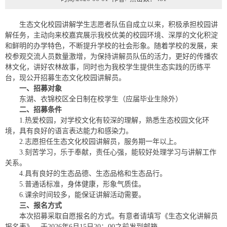
生态文化校园讲解学生志愿者队伍自成立以来，积极承担校园讲
解任务，主动向来校嘉宾展示我校优美的校园环境、深厚的文化积淀
和鲜明的办学特色，不断提升学校的社会形象。随着学校的发展，来
校参观交流人员数量激增，为保持讲解员队伍的活力，更好的传播农
林文化，讲好农林故事，同时也为我校学生提供生态实践的历练平
台，现公开招募生态文化校园讲解员。
一、招募对象
东湖、衣锦校区全日制在校学生（应届毕业生除外）
二、招募条件
1.热爱校园，对学校文化有较深的理解，熟悉生态校园文化环
境，具有良好的语言表达能力和感染力。
2.志愿担任生态文化校园讲解员，服务期一年以上。
3.刻苦学习，乐于奉献，责任心强，能较好处理学习与讲解工作
关系。
4.具有良好的生态品德、生态品格和生态品行。
5.普通话标准，身体健康，形象气质佳。
6.课余时间较多，能保证讲解活动需要。
三、报名方式
本次招募采取自愿报名的方式。有意者请填写《生态文化讲解员
报名表》，于2026年6月15日20：00之前发到邮箱