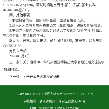
3197789687@qq.com，面试时间地点另行通知（后期通过QQ群
163182340通知）。
四、其他事项
1.根据报名情况，组织现场面试，面试合格者入选。
2.对入选人员将开展有关生态文化校园知识、讲解技能等培训。
3.生态文化校园讲解志愿服务已纳入学校创新创业学分项目库，
符合条件即可申请相应学分。
联系人：侯蕊，联系电话：0571-63748685；苏雅雯，联系电话：
13305828166
党委宣传部
2026年6月1日
上一条：
关于启动2026年马来西亚博特拉大学暑期短期交流访学
项目的通知
下一条：
关于开放自习教室的通知
COPYRIGHT©2011浙江农林大学 WWW.ZAFU.EDU.CN
学校地址：浙江省杭州市临安区武肃街666号
邮编：311300 电话:0571- 63732700