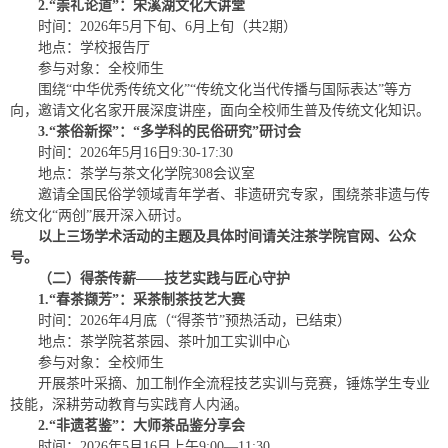
2.“崇礼论道”：宋溪湖文化大讲堂
时间：2026年5月下旬、6月上旬（共2期）
地点：学校报告厅
参与对象：全校师生
围绕“中华优秀传统文化”“传统文化当代传播与国际表达”等方
向，邀请文化名家开展深度讲座，面向全校师生普及传统文化知识。
3.“茶俗新探”：“多学科的民俗研究”研讨会
时间：2026年5月16日9:30-17:30
地点：茶学与茶文化学院308会议室
邀请全国民俗学领域青年学者、非遗研究专家，围绕茶非遗与传
统文化“两创”展开深入研讨。
以上三场学术活动的主题及具体时间请关注茶学院官网、公众
号。
（二）得荼传薪——技艺实践与匠心守护
1.“春茶撷芳”：采茶制茶技艺大赛
时间：2026年4月底（“得荼节”预热活动，已结束）
地点：茶学院茗茶园、茶叶加工实训中心
参与对象：全校师生
开展茶叶采摘、加工制作全流程技艺实训与竞赛，锤炼学生专业
技能，深耕劳动教育与实践育人内涵。
2.“非遗茗鉴”：大师茶品鉴分享会
时间：2026年5月16日上午9:00—11:30