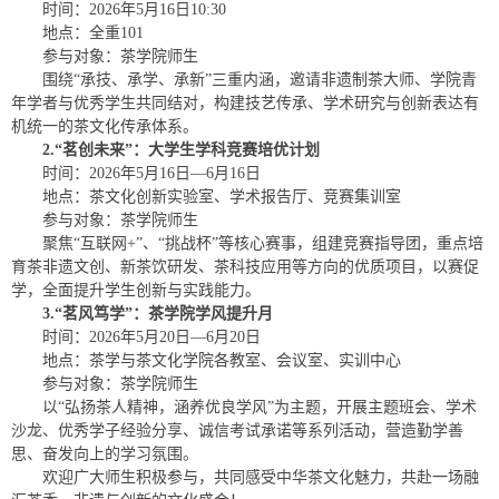
时间：2026年5月16日10:30
地点：全重101
参与对象：茶学院师生
围绕“承技、承学、承新”三重内涵，邀请非遗制茶大师、学院青
年学者与优秀学生共同结对，构建技艺传承、学术研究与创新表达有
机统一的茶文化传承体系。
2.“茗创未来”：大学生学科竞赛培优计划
时间：2026年5月16日—6月16日
地点：茶文化创新实验室、学术报告厅、竞赛集训室
参与对象：茶学院师生
聚焦“互联网+”、“挑战杯”等核心赛事，组建竞赛指导团，重点培
育茶非遗文创、新茶饮研发、茶科技应用等方向的优质项目，以赛促
学，全面提升学生创新与实践能力。
3.“茗风笃学”：茶学院学风提升月
时间：2026年5月20日—6月20日
地点：茶学与茶文化学院各教室、会议室、实训中心
参与对象：茶学院师生
以“弘扬茶人精神，涵养优良学风”为主题，开展主题班会、学术
沙龙、优秀学子经验分享、诚信考试承诺等系列活动，营造勤学善
思、奋发向上的学习氛围。
欢迎广大师生积极参与，共同感受中华茶文化魅力，共赴一场融