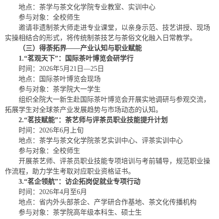
地点：茶学与茶文化学院专业教室、实训中心
参与对象：全校师生
邀请非遗制茶大师走进专业课堂，以亲身示范、技艺讲授、现场
实操相结合的形式，将传统制茶技艺与茶俗文化融入日常教学。
（三）得荼拓界——产业认知与职业赋能
1.“茗观天下”：国际茶叶博览会研学行
时间：2026年5月21日—25日
地点：国际茶叶博览会现场
参与对象：茶学院大一学生
组织全院大一新生赴国际茶叶博览会开展实地调研与参观交流，
拓展学生对全球茶产业发展趋势与市场动态的认知。
2.“茗技赋能”：茶艺师与评茶员职业技能提升计划
时间：2026年6月上旬
地点：茶学与茶文化学院茶艺实训中心、评茶实训中心
参与对象：全校师生
开展茶艺师、评茶员职业技能专项培训与考前辅导，规范职业操
作流程，助力学生考取对应职业资格证书。
3.“茗企领航”：访企拓岗促就业专项行动
时间：2026年4月至6月
地点：省内外头部茶企、产学研合作基地、茶文化传播机构
参与对象：茶学院高年级本科生、硕士生