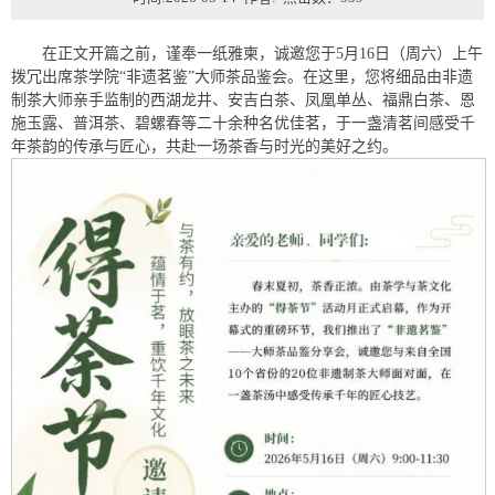
在正文开篇之前，谨奉一纸雅柬，诚邀您于5月16日（周六）上午
拨冗出席茶学院“非遗茗鉴”大师茶品鉴会。在这里，您将细品由非遗
制茶大师亲手监制的西湖龙井、安吉白茶、凤凰单丛、福鼎白茶、恩
施玉露、普洱茶、碧螺春等二十余种名优佳茗，于一盏清茗间感受千
年茶韵的传承与匠心，共赴一场茶香与时光的美好之约。