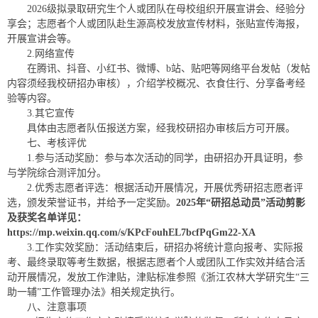
2026级拟录取研究生个人或团队在母校组织开展宣讲会、经验分
享会；志愿者个人或团队赴生源高校发放宣传材料，张贴宣传海报，
开展宣讲会等。
2.网络宣传
在腾讯、抖音、小红书、微博、b站、贴吧等网络平台发帖（发帖
内容须经我校研招办审核），介绍学校概况、衣食住行、分享备考经
验等内容。
3.其它宣传
具体由志愿者队伍报送方案，经我校研招办审核后方可开展。
七、考核评优
1.参与活动奖励：参与本次活动的同学，由研招办开具证明，参
与学院综合测评加分。
2.优秀志愿者评选：根据活动开展情况，开展优秀研招志愿者评
选，颁发荣誉证书，并给予一定奖励。
2025年“研招总动员”活动剪影
及获奖名单详见：
https://mp.weixin.qq.com/s/KPcFouhEL7bcfPqGm22-XA
3.工作实效奖励：活动结束后，研招办将统计意向报考、实际报
考、最终录取等考生数据，根据志愿者个人或团队工作实效并结合活
动开展情况，发放工作津贴，津贴标准参照《浙江农林大学研究生“三
助一辅”工作管理办法》相关规定执行。
八、注意事项