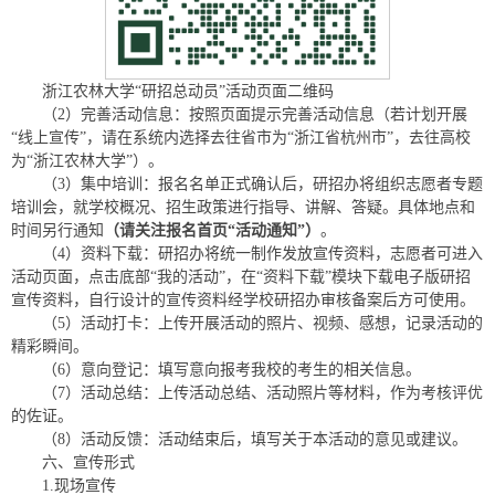
浙江农林大学“研招总动员”活动页面二维码
（2）完善活动信息：按照页面提示完善活动信息（若计划开展
“线上宣传”，请在系统内选择去往省市为“浙江省杭州市”，去往高校
为“浙江农林大学”）。
（3）集中培训：报名名单正式确认后，研招办将组织志愿者专题
培训会，就学校概况、招生政策进行指导、讲解、答疑。具体地点和
时间另行通知
（请关注报名首页“活动通知”）
。
（4）资料下载：研招办将统一制作发放宣传资料，志愿者可进入
活动页面，点击底部“我的活动”，在“资料下载”模块下载电子版研招
宣传资料，自行设计的宣传资料经学校研招办审核备案后方可使用。
（5）活动打卡：上传开展活动的照片、视频、感想，记录活动的
精彩瞬间。
（6）意向登记：填写意向报考我校的考生的相关信息。
（7）活动总结：上传活动总结、活动照片等材料，作为考核评优
的佐证。
（8）活动反馈：活动结束后，填写关于本活动的意见或建议。
六、宣传形式
1.现场宣传