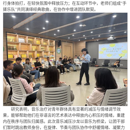
行身体拍打，在轻快氛围中释放压力；在互动环节中，老师们组成“手
搓乐队”共同演绎经典歌曲，在协作中增进团队默契。
研究表明，音乐治疗对青年群体具有显著的减压与情绪调节效
果，能够帮助他们在非语言的艺术表达中释放内心积压的情绪，重建
内在秩序与团队归属感。此次音乐减压沙龙以音乐为桥梁，让团干部
们暂时跳出教师身份，在旋律、节奏与团队协作中舒缓情绪、凝聚力