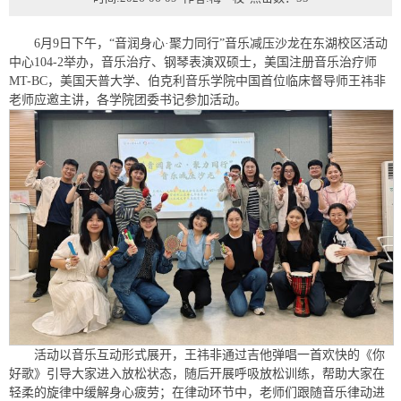
6月9日下午，“音润身心·聚力同行”音乐减压沙龙在东湖校区活动
中心104-2举办，音乐治疗、钢琴表演双硕士，美国注册音乐治疗师
MT-BC，美国天普大学、伯克利音乐学院中国首位临床督导师王祎非
老师应邀主讲，各学院团委书记参加活动。
活动以音乐互动形式展开，王祎非通过吉他弹唱一首欢快的《你
好歌》引导大家进入放松状态，随后开展呼吸放松训练，帮助大家在
轻柔的旋律中缓解身心疲劳；在律动环节中，老师们跟随音乐律动进