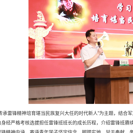
习传承雷锋精神培育堪当民族复兴大任的时代新人”为主题，结合
自身经严格考核选拔担任雷锋班班长的成长历程，介绍雷锋班赓
雷锋精神内涵，寄语青年学子坚定信念、脚踏实地、甘于奉献，