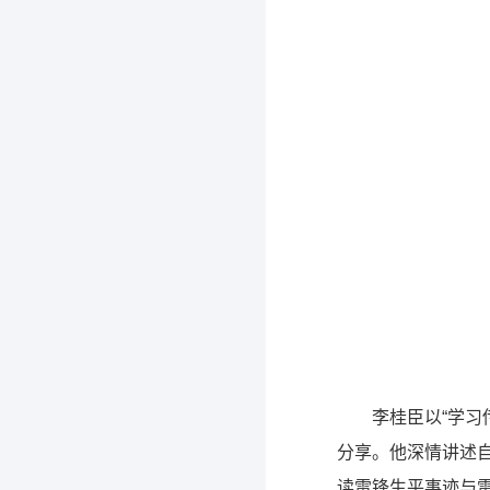
李桂臣以“学
分享。他深情讲述
读雷锋生平事迹与