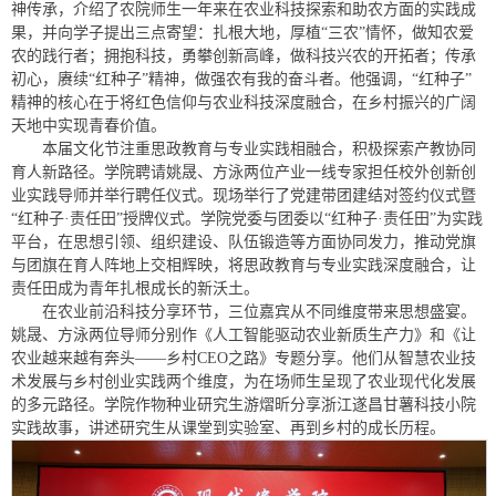
神传承，介绍了农院师生一年来在农业科技探索和助农方面的实践成
果，并向学子提出三点寄望：扎根大地，厚植“三农”情怀，做知农爱
农的践行者；拥抱科技，勇攀创新高峰，做科技兴农的开拓者；传承
初心，赓续“红种子”精神，做强农有我的奋斗者。他强调，“红种子”
精神的核心在于将红色信仰与农业科技深度融合，在乡村振兴的广阔
天地中实现青春价值。
本届文化节注重思政教育与专业实践相融合，积极探索产教协同
育人新路径。学院聘请姚晟、方泳两位产业一线专家担任校外创新创
业实践导师并举行聘任仪式。现场举行了党建带团建结对签约仪式暨
“红种子·责任田”授牌仪式。学院党委与团委以“红种子·责任田”为实践
平台，在思想引领、组织建设、队伍锻造等方面协同发力，推动党旗
与团旗在育人阵地上交相辉映，将思政教育与专业实践深度融合，让
责任田成为青年扎根成长的新沃土。
在农业前沿科技分享环节，三位嘉宾从不同维度带来思想盛宴。
姚晟、方泳两位导师分别作《人工智能驱动农业新质生产力》和《让
农业越来越有奔头——乡村CEO之路》专题分享。他们从智慧农业技
术发展与乡村创业实践两个维度，为在场师生呈现了农业现代化发展
的多元路径。学院作物种业研究生游熠昕分享浙江遂昌甘薯科技小院
实践故事，讲述研究生从课堂到实验室、再到乡村的成长历程。