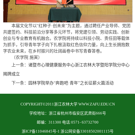
本届文化节以“红种子·创未来”为主题，通过聘任产业导师、党团
共建签约、科技前沿分享等多元环节，将党建引领、劳动实践、创新
创业与专业教育有机融合。农学院将持续以科技小院、责任田等载体
为抓手，引导青年学子向下扎根汲取红色信仰力量，向上生长拥抱数
字农业未来，在乡村振兴的壮阔画卷中书写青春答卷。
（农学院 施寅）
上一条：
诸暨市心理健康服务中心浙江农林大学暨阳学院分中心
揭牌成立
下一条：
园林学院举办“奔跑吧·青年”之长征薪火篇活动
COPYRIGHT©2011浙江农林大学 WWW.ZAFU.EDU.CN
学校地址：浙江省杭州市临安区武肃街666号
邮编：311300 电话:0571- 63732700
浙ICP备11046845号-1 浙公网安备33018502001115号