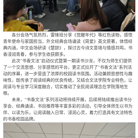
各分会场气氛热烈，雷锋班分享《觉醒年代》等红色读物，感悟
青年使命与家国担当，外文经典会场诵读《简爱》英文原著，体悟经
典内涵，中文会场研读《楚辞》，探讨古今诗文意境与情感共鸣，书
香浸润青春，参与学生收获颇多。
此次“书香文法”启动仪式暨第一期读书沙龙，不仅为师生们提供
了一个交流思想、分享感悟的平台，更正式拉开了“书香文法”系列活
动的序幕，进一步营造了浓厚的校园读书氛围。活动兼顾思想性与趣
味性，既传承了阅读经典的优良传统，又结合文法学院专业特色，让
阅读与专业学习深度融合，切实推动了全民阅读理念在学院落地生
根。
未来，“书香文法”系列活动将持续开展，后续将陆续推出读书分
享会、经典诵读、书目推荐等丰富多彩的活动，引导全体师生以书为
伴、以读为乐，让阅读融入日常、浸润心灵，着力打造具有文法特色
的书香校园品牌。