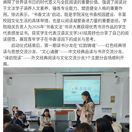
阐释了世界读书日的时代意义与全民阅读的重要价值，强调了阅读对
于文法学子涵养人文素养、锤炼专业能力、塑造健全人格的重要作
用。徐达表示，“书香文法”启动，既是学院深化书香校园建设、丰富
校园文化生活的具体举措，也是以阅读凝聚奋进力量的重要途径。学
院相关负责人为2026年“书香文法”书评大赛获得优秀书评作品的学生
代表颁发证书。获奖学生代表汉语言文学243班周妤也分享了自己的阅
读感悟，展现青年学子在书香浸润下的成长与思考。
启动仪式结束后，第一期读书沙龙在“红韵铸魂”——红色经典领
读与思想交流沙龙、“文心诵雅”——中文经典品读与书评交流沙龙、
“译启悦读”——外文经典阅读与文化交流沙龙3个主题分会场顺利开
展。