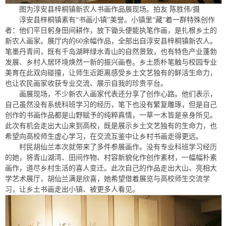
图为淳安县梓桐镇新农人书画作品展现场。拍友 陈胜伟/摄
淳安县梓桐镇素有“书画小镇”美誉。小镇里“藏”着一群特殊创作
者：他们平日躬身田间耕作，放下锄头便能执笔作画，是扎根乡土的
新农人画家。展厅内的60余幅作品，全部出自淳安县梓桐镇新农人。
笔墨丹青间，既有千岛湖畔绿水青山的自然景致，也有特色产业蓬勃
发展、乡村人居环境焕然一新的振兴画卷。乡土质朴笔触与校园专业
美育在此双向碰撞，让师生近距离感受乡土文艺独有的鲜活生命力，
也让农民画家收获专业交流、展示自我的珍贵平台。
画展现场，不少新农人画家代表还分享了创作心路。他们表示，
自己虽然没有系统科班学习的经历，笔下也没有繁复雕琢，但是自己
创作的书画作品都是山野赋予的纯粹真情，一草一木皆是亲身所见。
此次有机会走出大山来到高校，既是展示乡土文艺独有的生命力，也
希望向高校师生虚心学习，在交流互鉴中让乡村书画走得更远。
村民胡仙兰本次就带来了多件参展画作。没有专业科班学习经历
的她，将青山湖湾、田间作物、村容新貌化作创作素材，一幅幅朴素
画作，道尽乡村生活的喜人变迁。此次自己的作品走出大山、亮相大
学艺术展厅，胡仙兰满是欣喜，她希望借着展览与高校师生交流学
习，让乡土书画走出小镇、被更多人看见。