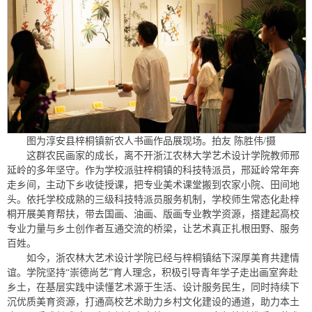
图为淳安县梓桐镇新农人书画作品展现场。拍友 陈胜伟/摄
这群农民画家的成长，离不开浙江农林大学艺术设计学院教师邢
延岭的多年坚守。作为学校派驻梓桐镇的科技特派员，邢延岭常年奔
走乡间，主动下乡收徒授课，把专业美术课堂搬到农家小院、田间地
头。依托学校成熟的三级科技特派员服务机制，学校师生常态化赴梓
桐开展美育帮扶，带去国画、油画、版画专业教学资源，搭建起高校
专业力量与乡土创作者互通交流的桥梁，让艺术真正扎根田野、服务
百姓。
如今，浙农林大艺术设计学院已经与梓桐镇结下深厚美育共建情
谊。学院坚持“崇德尚艺”育人理念，积极引导青年学子走出画室奔赴
乡土，在基层实践中读懂艺术源于生活、设计服务民生，同时持续下
沉优质美育资源，打通高校艺术助力乡村文化建设的通道，助力本土