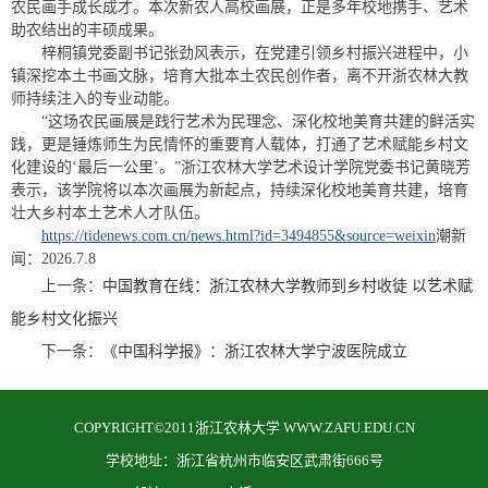
农民画手成长成才。本次新农人高校画展，正是多年校地携手、艺术
助农结出的丰硕成果。
梓桐镇党委副书记张劲风表示，在党建引领乡村振兴进程中，小
镇深挖本土书画文脉，培育大批本土农民创作者，离不开浙农林大教
师持续注入的专业动能。
“这场农民画展是践行艺术为民理念、深化校地美育共建的鲜活实
践，更是锤炼师生为民情怀的重要育人载体，打通了艺术赋能乡村文
化建设的‘最后一公里’。”浙江农林大学艺术设计学院党委书记黄晓芳
表示，该学院将以本次画展为新起点，持续深化校地美育共建，培育
壮大乡村本土艺术人才队伍。
https://tidenews.com.cn/news.html?id=3494855&source=weixin
潮新
闻：2026.7.8
上一条：
中国教育在线：浙江农林大学教师到乡村收徒 以艺术赋
能乡村文化振兴
下一条：
《中国科学报》：浙江农林大学宁波医院成立
COPYRIGHT©2011浙江农林大学 WWW.ZAFU.EDU.CN
学校地址：浙江省杭州市临安区武肃街666号