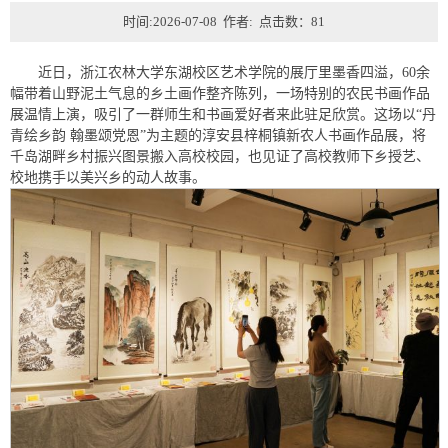
时间:2026-07-08 作者: 点击数：
81
近日，浙江农林大学东湖校区艺术学院的展厅里墨香四溢，60余
幅带着山野泥土气息的乡土画作整齐陈列，一场特别的农民书画作品
展温情上演，吸引了一群师生和书画爱好者来此驻足欣赏。这场以“丹
青绘乡韵 翰墨颂党恩”为主题的淳安县梓桐镇新农人书画作品展，将
千岛湖畔乡村振兴图景搬入高校校园，也见证了高校教师下乡授艺、
校地携手以美兴乡的动人故事。