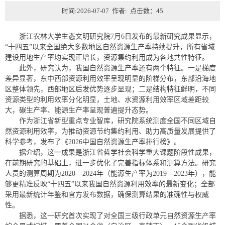
时间:2026-07-07 作者: 点击数：
45
浙江农林大学生态文明研究院7月6日发布的最新研究成果显示，
“十四五”以来全国绝大多数地区自然资源生产率持续提升，所有省域
建设用地生产率均实现正增长，资源集约利用成为各地共性特征。
此外，研究认为，我国自然资源生产率还有两个特征。一是梯度
差异显著，东中西部资源利用效率呈现明显的阶梯分布，东部沿海地
区整体领先，西部地区后发优势逐步显现；二是结构特征鲜明，不同
资源类型的利用效率分化明显，土地、水资源利用效率区域差距较
大，碳生产率、能源生产率呈现普遍提升态势。
作为浙江省新型重点专业智库，研究院系统测度全国不同区域自
然资源利用效率，为推动资源节约集约利用、助力高质量发展提供了
科学参考，发布了《2026中国自然资源生产率排行榜》。
据介绍，这一成果是浙江省哲学社会科学重大课题阶段性成果，
在前期研究的基础上，进一步优化了完善指标体系和测算方法。研究
人员的测算周期为2020—2024年（能源生产率为2019—2023年），能
够更精准反映“十四五”以来我国自然资源利用效率的最新变化；全部
采用最新统计年鉴和官方发布数据，确保测算结果的准确性与权威
性。
据悉，这一研究首次实现了对全国三级行政单元自然资源生产率