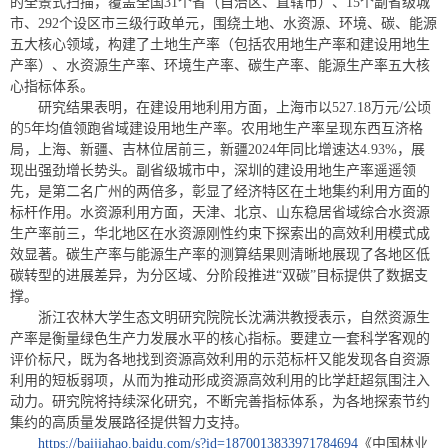
的全景式扫描，覆盖全国31个省（自治区、直辖市）、15个副省级城
市、292个设区市三级行政单元，围绕土地、水资源、环境、碳、能源
五大核心领域，构建了土地生产率（包括农用地生产率和建设用地生
产率）、水资源生产率、环境生产率、碳生产率、能源生产率五大核
心指标体系。
研究结果表明，在建设用地利用方面，上海市以527.18万元/公顷
的5年均值领跑省域建设用地生产率。农用地生产率呈现东西互济格
局，上海、新疆、吉林位居前三，新疆2024年同比增速达4.93%，展
现出强劲增长势头。副省级城市中，深圳的建设用地生产率遥遥领
先，是第二名广州的两倍多，彰显了经济特区在土地集约利用方面的
标杆作用。水资源利用方面，天津、北京、山东稳居省域综合水资源
生产率前三，华北地区在水资源刚性约束下探索出的高效利用模式成
效显著。碳生产率与能源生产率的测算结果则清晰地展现了各地区低
碳转型的进展差异，为分区域、分阶段推进“双碳”目标提供了数据支
撑。
浙江农林大学生态文明研究院院长沈满洪教授表示，自然资源生
产率是衡量绿色生产力发展水平的核心指标。要建立一套科学客观的
评价标尺，既为各地找到资源高效利用的示范标杆又能发现各自资源
利用的短板弱项，从而为推动形成资源高效利用的比学赶超氛围注入
动力。研究院将持续深化研究，不断完善指标体系，为各地探索节约
集约的高质量发展路径提供智力支持。
https://baijiahao.baidu.com/s?id=1870013833971784694
《中国林业