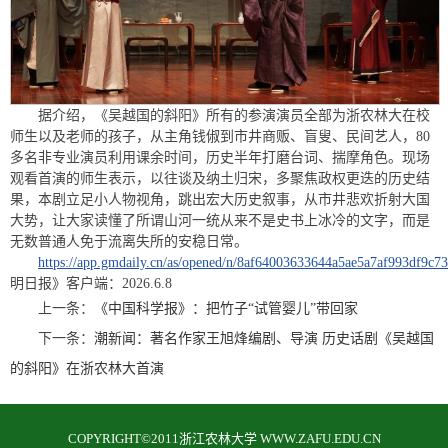
据介绍，《吴越国的斜阳》所有的参演演员全部为浙农林大在校
师生以及老师的孩子，从主角钱俶到市井商贩、盲叟、民间艺人，80
多名非专业演员利用课余时间，历史半年打磨台词、揣摩角色。现场
观看首演的师生表示，以往谈及纳土归宋，多聚焦政权更迭的历史结
果，本剧立足小人物视角，跳出宏大历史叙事，从市井悲欢折射大国
大势，让大家读懂了所谓山河一统从来不是史书上冰冷的文字，而是
无数普通人免于流离失所的安稳日常。
https://app.gmdaily.cn/as/opened/n/8af64003633644a5ae5a7af993df9c73
明日报》客户端：2026.6.8
上一条：
《中国科学报》：把竹子“试管婴儿”带回家
下一条：
潮新闻：著名作家王旭烽编剧、导演 历史话剧《吴越国
的斜阳》在浙农林大首演
COPYRIGHT©2011浙江农林大学 WWW.ZAFU.EDU.CN