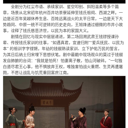
全剧分为红尘市语、承续家训、星空叩别、斜阳温柔等多个篇
章，场景从北宋初年杭州百井坊茶寮延伸至钱氏祖祠、西湖之畔。一
边是近百年吴越休养生息、百姓远离战火的太平日常，一边是天下大
势趋同、中原一统不可逆转的历史走向，王旭烽通过细微的市井小故
事，诠释了钱氏慈悲济世，以民为本的家国大义。
剧情在回忆与现实中层层递进，第二场回溯武肃王钱镠授课孙
辈、传授钱氏家训的往事，“如遇真君，宜速归附”“爱兵抚民、以民为
本” 的祖训字字铿锵，年幼的钱俶熟读家训、立下护佑万民的誓言，
为其日后纳土归宋埋下思想伏笔。剧中最戳中现场观众的莫过于钱俶
发自肺腑的台词：“我就是怕死！怕妻离子散，怕山河破碎。”一句独
白道尽君王心事，他不惧放弃王权，唯独害怕战火重燃、生灵再遭屠
戮，不愿让战乱与饥荒重回富庶江南。