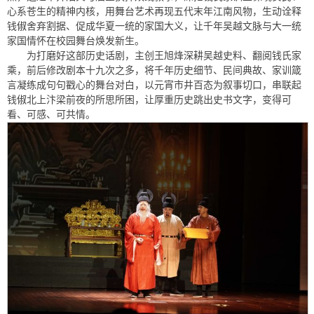
心系苍生的精神内核，用舞台艺术再现五代末年江南风物，生动诠释
钱俶舍弃割据、促成华夏一统的家国大义，让千年吴越文脉与大一统
家国情怀在校园舞台焕发新生。
为打磨好这部历史话剧，主创王旭烽深耕吴越史料、翻阅钱氏家
乘，前后修改剧本十九次之多，将千年历史细节、民间典故、家训箴
言凝练成句句戳心的舞台对白，以元宵市井百态为叙事切口，串联起
钱俶北上汴梁前夜的所思所困，让厚重历史跳出史书文字，变得可
看、可感、可共情。