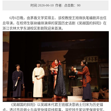
时间:2026-06-10 作者: 点击数：
90
6月6日晚，由茅盾文学奖得主、该校教授王旭烽执笔编剧并出任
总导演，在校师生联袂编排演绎的家国历史话剧《吴越国的斜阳》在
浙江农林大学东湖校区影剧院迎来首演。
《吴越国的斜阳》以吴越末代君王钱俶决意纳土归宋为历史锚
点，透过市井烟火与庙堂抉择双线叙事，深挖钱氏家训里保境安民、