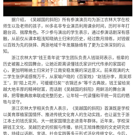
据介绍，《吴越国的斜阳》所有参演演员均为浙江农林大学在校
师生以及老师的孩子，80多名非专业演员利用课余时间，历时半年打
磨台词、揣摩角色。不少参与演出的学生表示，通过参演话剧深有感
触，从前仅从课本粗浅知晓纳土归宋的历史，经过数月排练，对钱俶
以百姓为先的抉择、两浙地域千年发展脉络有了更为立体深刻的认
知。
浙江农林大学“钱王青年说”学生团队负责人钱琰珂表示，祖辈的
历史被搬上校园舞台，让她近距离读懂钱氏家训代代传承的家国初
心，更加明晰纳土归宋对于江南安稳发展的深远意义。前来观演的大
二学生张伊诺感慨万千，从家喻户晓的《百家姓》“赵钱孙李，周吴郑
王”，到“陌上花开，可缓缓归矣”“衣锦还乡”等千古典故，钱王留给吴
越大地丰厚的精神财富，而话剧《吴越国的斜阳》用鲜活的舞台演
绎，把零散典故串联成完整历史，让年轻一代读懂和平统一背后的牺
牲与坚守。
浙江农林大学相关负责人表示，《吴越国的斜阳》首演既是学校
以美育厚植家国情怀、推进传统文化育人的生动实践，也让诞生于浙
江本土的钱氏家风、大一统家国理念走进青年群体。近年来，学校深
耕钱王文化、吴越历史的挖掘与传播，依托王旭烽教授的文史研究优
势，持续以话剧、宣讲、社会实践等多元形式活化传统文化。今后，