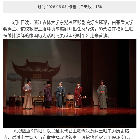
时间:2026-06-08 作者: 点击数：
158
6月6日晚，浙江农林大学东湖校区影剧院灯火璀璨，由茅盾文学
奖得主、该校教授王旭烽执笔编剧并出任总导演，80余名在校师生联
袂编排演绎的家国历史话剧《吴越国的斜阳》迎来首演。
《吴越国的斜阳》以吴越末代君王钱俶决意纳土归宋为历史锚
点，透过市井烟火与庙堂抉择双线叙事，深挖钱氏家训里保境安民、