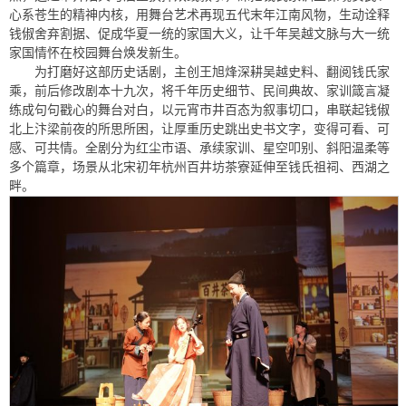
心系苍生的精神内核，用舞台艺术再现五代末年江南风物，生动诠释
钱俶舍弃割据、促成华夏一统的家国大义，让千年吴越文脉与大一统
家国情怀在校园舞台焕发新生。
为打磨好这部历史话剧，主创王旭烽深耕吴越史料、翻阅钱氏家
乘，前后修改剧本十九次，将千年历史细节、民间典故、家训箴言凝
练成句句戳心的舞台对白，以元宵市井百态为叙事切口，串联起钱俶
北上汴梁前夜的所思所困，让厚重历史跳出史书文字，变得可看、可
感、可共情。全剧分为红尘市语、承续家训、星空叩别、斜阳温柔等
多个篇章，场景从北宋初年杭州百井坊茶寮延伸至钱氏祖祠、西湖之
畔。