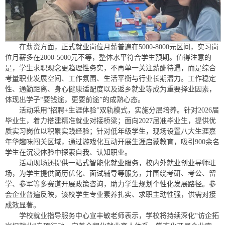
在薪资方面，正式就业岗位月薪普遍在5000-8000元区间，实习岗
位月薪多在2000-5000元不等，整体水平符合学生预期。值得注意的
是，学生求职观念更趋理性务实，不再单一关注薪酬待遇，而是综合
考量职业发展空间、工作氛围、生活平衡与行业长期潜力。工作稳定
性、通勤距离、身心健康适配度以及返乡就业等成为重要择业因素，
体现出学子“要钱途，更要前途”的成熟心态。
活动采用“招聘+生涯体验”双轨模式，实施分层培养。针对2026届
毕业生，着力搭建精准就业对接桥梁；面向2027届准毕业生，提供优
质实习岗位以积累实践经验；针对低年级学生，现场设置八大生涯嘉
年华趣味闯关区域，通过游戏化互动开展生涯启蒙教育，吸引900余名
学生在沉浸体验中探索自我、认知职业。
活动现场还提供一站式智能化就业服务，校内外就业创业导师驻
场，为学生提供简历优化、面试辅导等服务，并围绕考研、考公、留
学、参军等多赛道开展政策咨询，助力学生规划个性化发展路径。参
会企业普遍反映，该校学生专业素养扎实、求职主动性强，供需对接
成效显著。
学校就业指导服务中心宣丰敏老师表示，学校将持续深化“访企拓