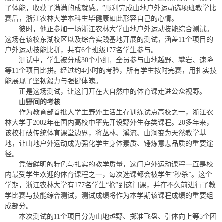
了体能，收获了满满的成就感。”顺利完成山地户外运动选项班教学比
赛后，浙江农林大学本科生毕健康如此形容自己的心情。
彼时，他正参加一场浙江农林大学山地户外运动技能综合测试。
这场在该校东湖校区以及综合实践基地开展的测试，涵盖11个项目的
户外运动技能比拼，共有6个班级177名学生参与。
测试中，学生被分成30个小组，全员参与山地越野、攀岩、速降
等11个项目比拼。经过约4小时的考验，所有学生按时完赛，用扎实技
能展现了坚韧毅力与强健体魄。
正是这场测试，让这门开在大自然中的体育课走进公众视野。
山野间的考核
作为教育部首批大学生野外生活生存训练试点高校之一，浙江农
林大学于2002年在国内高校中率先开设野外生存类课程。20多年来，
该校打破传统体育课堂边界，将丛林、溪流、山涧变为天然教学基
地，让山地户外运动成为强化学生身体素质、锤炼意志品质的重要途
径。
凭借鲜明的特色与扎实的教学质量，这门户外运动课程一直是校
内最受学生欢迎的体育课程之一，每次选课都会被学生“秒杀”。这个
学期，浙江农林大学有177名学生“抢”到这门课，并在不久前进行了教
学比赛与技能综合测试，测试成绩将作为本学期该课程成绩的重要组
成部分。
本次测试的11个项目分为山地越野、掷准飞盘、引体向上等5个团