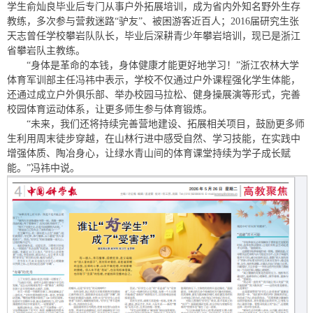
学生俞灿良毕业后专门从事户外拓展培训，成为省内外知名野外生存
教练，多次参与营救迷路“驴友”、被困游客近百人；2016届研究生张
天志曾任学校攀岩队队长，毕业后深耕青少年攀岩培训，现已是浙江
省攀岩队主教练。
“身体是革命的本钱，身体健康才能更好地学习！”浙江农林大学
体育军训部主任冯祎中表示，学校不仅通过户外课程强化学生体能，
还通过成立户外俱乐部、举办校园马拉松、健身操展演等形式，完善
校园体育运动体系，让更多师生参与体育锻炼。
“未来，我们还将持续完善营地建设、拓展相关项目，鼓励更多师
生利用周末徒步穿越，在山林行进中感受自然、学习技能，在实践中
增强体质、陶冶身心，让绿水青山间的体育课堂持续为学子成长赋
能。”冯祎中说。