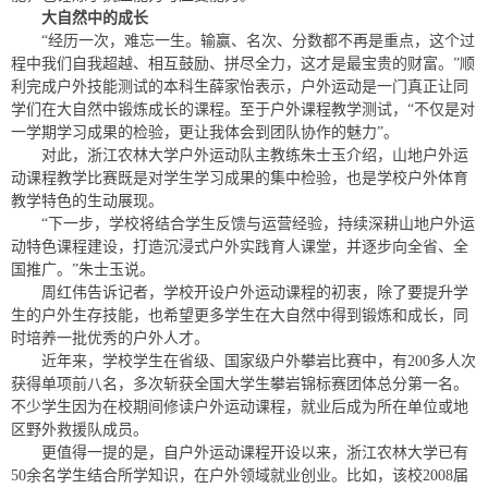
大自然中的成长
“经历一次，难忘一生。输赢、名次、分数都不再是重点，这个过
程中我们自我超越、相互鼓励、拼尽全力，这才是最宝贵的财富。”顺
利完成户外技能测试的本科生薛家怡表示，户外运动是一门真正让同
学们在大自然中锻炼成长的课程。至于户外课程教学测试，“不仅是对
一学期学习成果的检验，更让我体会到团队协作的魅力”。
对此，浙江农林大学户外运动队主教练朱士玉介绍，山地户外运
动课程教学比赛既是对学生学习成果的集中检验，也是学校户外体育
教学特色的生动展现。
“下一步，学校将结合学生反馈与运营经验，持续深耕山地户外运
动特色课程建设，打造沉浸式户外实践育人课堂，并逐步向全省、全
国推广。”朱士玉说。
周红伟告诉记者，学校开设户外运动课程的初衷，除了要提升学
生的户外生存技能，也希望更多学生在大自然中得到锻炼和成长，同
时培养一批优秀的户外人才。
近年来，学校学生在省级、国家级户外攀岩比赛中，有200多人次
获得单项前八名，多次斩获全国大学生攀岩锦标赛团体总分第一名。
不少学生因为在校期间修读户外运动课程，就业后成为所在单位或地
区野外救援队成员。
更值得一提的是，自户外运动课程开设以来，浙江农林大学已有
50余名学生结合所学知识，在户外领域就业创业。比如，该校2008届