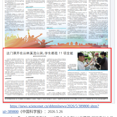
https://news.sciencenet.cn/sbhtmlnews/2026/5/389800.shtm?
id=389800
《中国科学报》：2026.5.26