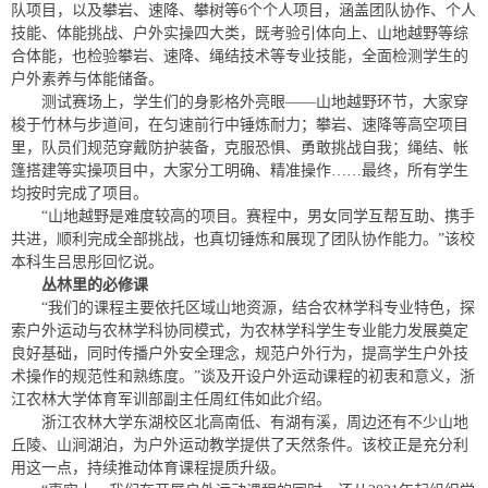
队项目，以及攀岩、速降、攀树等6个个人项目，涵盖团队协作、个人
技能、体能挑战、户外实操四大类，既考验引体向上、山地越野等综
合体能，也检验攀岩、速降、绳结技术等专业技能，全面检测学生的
户外素养与体能储备。
测试赛场上，学生们的身影格外亮眼——山地越野环节，大家穿
梭于竹林与步道间，在匀速前行中锤炼耐力；攀岩、速降等高空项目
里，队员们规范穿戴防护装备，克服恐惧、勇敢挑战自我；绳结、帐
篷搭建等实操项目中，大家分工明确、精准操作……最终，所有学生
均按时完成了项目。
“山地越野是难度较高的项目。赛程中，男女同学互帮互助、携手
共进，顺利完成全部挑战，也真切锤炼和展现了团队协作能力。”该校
本科生吕思彤回忆说。
丛林里的必修课
“我们的课程主要依托区域山地资源，结合农林学科专业特色，探
索户外运动与农林学科协同模式，为农林学科学生专业能力发展奠定
良好基础，同时传播户外安全理念，规范户外行为，提高学生户外技
术操作的规范性和熟练度。”谈及开设户外运动课程的初衷和意义，浙
江农林大学体育军训部副主任周红伟如此介绍。
浙江农林大学东湖校区北高南低、有湖有溪，周边还有不少山地
丘陵、山涧湖泊，为户外运动教学提供了天然条件。该校正是充分利
用这一点，持续推动体育课程提质升级。