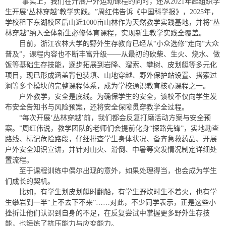
“事实上，我们在开展户外运动课程的同时，还从2021年起组织学
生开展‘丛林穿越’教学实践。”周红伟告诉《中国科学报》，2025年，
学校租下东湖校区后山近1000亩山林作为天然教学实践基地，并将“丛
林穿越”纳入全体新生必修体育课程，实现新生教学实践全覆盖。
目前，浙江农林大学的野外生存教育已经从“小众选修”走向“大众
普及”，课程内容也不断丰富升级——从最初的砍柴、生火、烧水、做
饭等基础生存技能，逐步拓展到岩降、溜索、攀树、皮划艇等多元化
项目，现已形成涵盖背包装填、山地穿越、野外保护站设置、搭索过
涧等多个模块的完整课程体系，成为学校通识教育核心课程之一。
户外教学，安全是底线。为确保学生的安全，该校不仅向学生发
布安全告知书与风险预案，还将安全保障贯穿教学全过程。
“每次开展‘丛林穿越’前，我们都会反复打磨活动方案与安全预
案。”周红伟说，教学团队的老师们会提前化身“探路先锋”，实地勘查
路线、标记危险路段，仔细排查学生身体状况、备齐急救药品、开展
户外安全知识宣讲，并针对山火、滑倒、中暑等突发情况制定详细处
置流程。
至于课程训练中偶尔出现的意外，如果处理得当，也会成为学生
们成长的契机。
比如，有学生划皮划艇时翻船，有学生野炊时生不着火，也有学
生攀岩到一半“上不去下不来”……对此，不少同学表示，正是这些小
挫折让他们认识到自身的不足，在反复尝试中掌握更多野外生存技
能，也锤炼了抗压能力与应变能力。