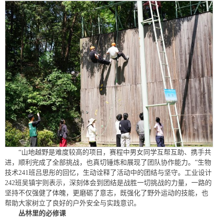
“山地越野是难度较高的项目，赛程中男女同学互帮互助、携手共
进，顺利完成了全部挑战，也真切锤炼和展现了团队协作能力。”生物
技术241班吕思彤的回忆，生动诠释了活动中的团结与坚守。工业设计
242班吴镇宇则表示，深刻体会到团结是战胜一切挑战的力量，一路的
坚持不仅强健了体魄，更磨砺了意志，既强化了野外运动的技能，也
帮助大家树立了良好的户外安全与实践意识。
丛林里的必修课