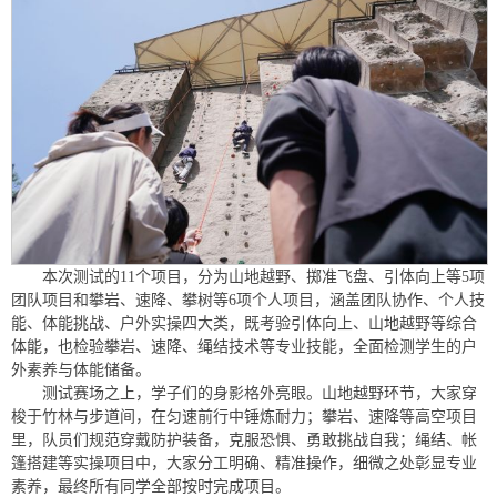
本次测试的11个项目，分为山地越野、掷准飞盘、引体向上等5项
团队项目和攀岩、速降、攀树等6项个人项目，涵盖团队协作、个人技
能、体能挑战、户外实操四大类，既考验引体向上、山地越野等综合
体能，也检验攀岩、速降、绳结技术等专业技能，全面检测学生的户
外素养与体能储备。
测试赛场之上，学子们的身影格外亮眼。山地越野环节，大家穿
梭于竹林与步道间，在匀速前行中锤炼耐力；攀岩、速降等高空项目
里，队员们规范穿戴防护装备，克服恐惧、勇敢挑战自我；绳结、帐
篷搭建等实操项目中，大家分工明确、精准操作，细微之处彰显专业
素养，最终所有同学全部按时完成项目。