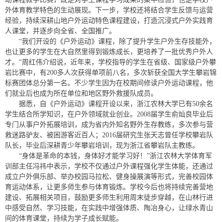
外体育教学特色的生动展现。下一步，学校还将结合学生反馈与运营
经验，持续深耕山地户外运动特色课程建设，打造沉浸式户外实践育
人课堂，并逐步向全省、全国推广。
“我们开设的《户外运动》课程，除了提升学生户外生存技能外，
也让更多的学生在大自然里得到锻炼成长，更培养了一批优秀户外人
才。”周红伟介绍说，近年来，学校指导的学生在省级、国家级户外攀
岩比赛中，有200多人次获得单项前八名，多次斩获全国大学生攀岩锦
标赛团体总分第一名。不少学生因为在校期间修读户外运动课程，他
们就业后也成为所在单位和地区野外救援队成员。
据悉，自《户外运动》课程开设以来，浙江农林大学已有50余名
学生结合所学知识，在户外领域就业创业。2008届学生俞灿良毕业后
专门从事户外拓展培训，成为省内外知名野外生存教练，多次参与营
救迷路驴友、被困游客近百人；2016届研究生张天志曾任学校攀岩队
队长，毕业后深耕青少年攀岩培训，现为浙江省攀岩队主教练。
“身体是革命的本钱，身体好才能学习好！”浙江农林大学体育军
训部主任冯祎中表示，学校不仅通过户外课程强化学生体能，还通过
成立户外俱乐部、举办校园马拉松、健身操展演等形式，完善校园体
育运动体系，让更多师生参与体育锻炼。学校今后也将持续完善营地
建设、拓展相关项目，鼓励更多师生利用周末徒步穿越，在山林行进
中感受自然、学习技能，在实践中增强体质、陶冶身心，让绿水青山
间的体育课堂，持续为学子成长赋能。