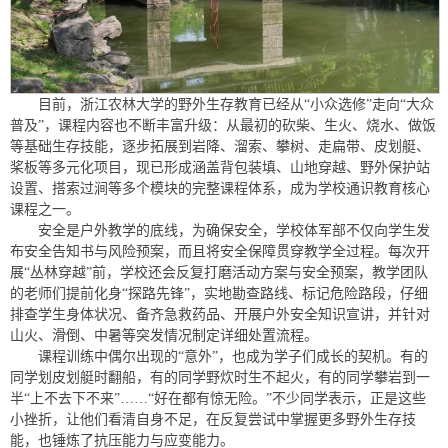
目前，浙江农林大学的野外生存教育已经从“小众选修”走向“大众
普及”，课程内容也不断丰富升级：从最初的砍柴、生火、烧水、做饭
等基础生存技能，逐步拓展到岩降、溜索、攀树、走扁带、皮划艇、
桨板等多元化项目，现已形成涵盖背包装填、山地穿越、野外保护站
设置、搭索过涧等多个模块的完整课程体系，成为学校通识教育核心
课程之一。
安全是户外教学的底线，为确保安全，学校体军部不仅向学生发
布安全告知书与风险预案，而且将安全保障贯穿教学全过程。每次开
展“丛林穿越”前，学校还会反复打磨活动方案与安全预案，教学团队
的老师们提前化身“探路先锋”，实地勘查路线、标记危险路段，仔细
排查学生身体状况、备齐急救药品、开展户外安全知识宣讲，并针对
山火、滑倒、中暑等突发情况制定详细处置流程。
课程训练中偶尔出现的“意外”，也成为学子们成长的契机。有的
同学划皮划艇时翻船，有的同学野炊时生不起火，有的同学攀岩到一
半“上不去下不来”……“好在都有惊无险。”不少同学表示，正是这些
小挫折，让他们看清自身不足，在反复尝试中掌握更多野外生存技
能，也锤炼了抗压能力与应变能力。