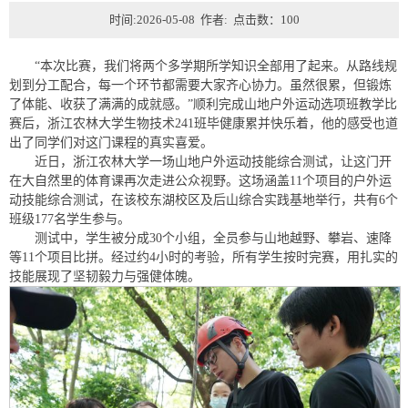
时间:2026-05-08 作者: 点击数：
100
“本次比赛，我们将两个多学期所学知识全部用了起来。从路线规
划到分工配合，每一个环节都需要大家齐心协力。虽然很累，但锻炼
了体能、收获了满满的成就感。”顺利完成山地户外运动选项班教学比
赛后，浙江农林大学生物技术241班毕健康累并快乐着，他的感受也道
出了同学们对这门课程的真实喜爱。
近日，浙江农林大学一场山地户外运动技能综合测试，让这门开
在大自然里的体育课再次走进公众视野。这场涵盖11个项目的户外运
动技能综合测试，在该校东湖校区及后山综合实践基地举行，共有6个
班级177名学生参与。
测试中，学生被分成30个小组，全员参与山地越野、攀岩、速降
等11个项目比拼。经过约4小时的考验，所有学生按时完赛，用扎实的
技能展现了坚韧毅力与强健体魄。