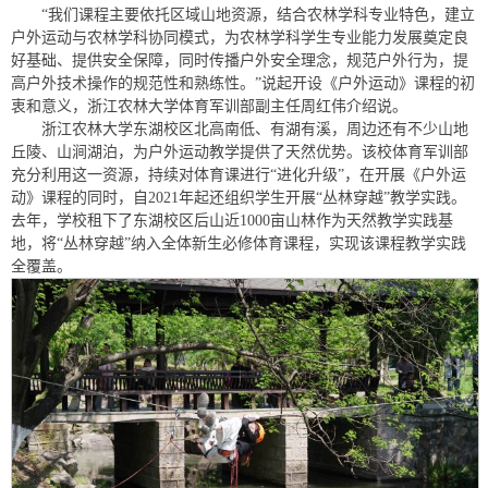
“我们课程主要依托区域山地资源，结合农林学科专业特色，建立
户外运动与农林学科协同模式，为农林学科学生专业能力发展奠定良
好基础、提供安全保障，同时传播户外安全理念，规范户外行为，提
高户外技术操作的规范性和熟练性。”说起开设《户外运动》课程的初
衷和意义，浙江农林大学体育军训部副主任周红伟介绍说。
浙江农林大学东湖校区北高南低、有湖有溪，周边还有不少山地
丘陵、山涧湖泊，为户外运动教学提供了天然优势。该校体育军训部
充分利用这一资源，持续对体育课进行“进化升级”，在开展《户外运
动》课程的同时，自2021年起还组织学生开展“丛林穿越”教学实践。
去年，学校租下了东湖校区后山近1000亩山林作为天然教学实践基
地，将“丛林穿越”纳入全体新生必修体育课程，实现该课程教学实践
全覆盖。