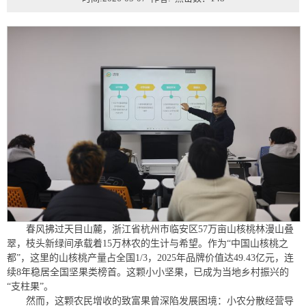
春风拂过天目山麓，浙江省杭州市临安区57万亩山核桃林漫山叠
翠，枝头新绿间承载着15万林农的生计与希望。作为“中国山核桃之
都”，这里的山核桃产量占全国1/3，2025年品牌价值达49.43亿元，连
续8年稳居全国坚果类榜首。这颗小小坚果，已成为当地乡村振兴的
“支柱果”。
然而，这颗农民增收的致富果曾深陷发展困境：小农分散经营导