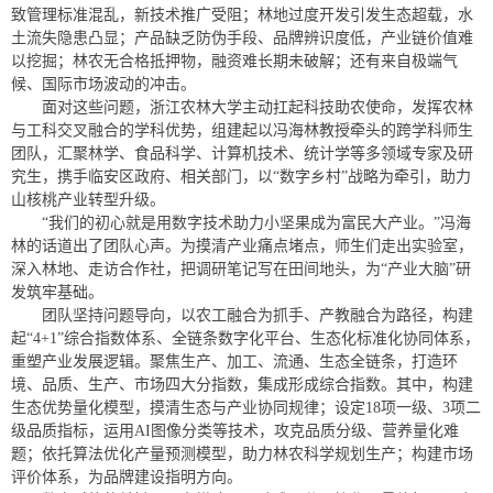
致管理标准混乱，新技术推广受阻；林地过度开发引发生态超载，水
土流失隐患凸显；产品缺乏防伪手段、品牌辨识度低，产业链价值难
以挖掘；林农无合格抵押物，融资难长期未破解；还有来自极端气
候、国际市场波动的冲击。
面对这些问题，浙江农林大学主动扛起科技助农使命，发挥农林
与工科交叉融合的学科优势，组建起以冯海林教授牵头的跨学科师生
团队，汇聚林学、食品科学、计算机技术、统计学等多领域专家及研
究生，携手临安区政府、相关部门，以“数字乡村”战略为牵引，助力
山核桃产业转型升级。
“我们的初心就是用数字技术助力小坚果成为富民大产业。”冯海
林的话道出了团队心声。为摸清产业痛点堵点，师生们走出实验室，
深入林地、走访合作社，把调研笔记写在田间地头，为“产业大脑”研
发筑牢基础。
团队坚持问题导向，以农工融合为抓手、产教融合为路径，构建
起“4+1”综合指数体系、全链条数字化平台、生态化标准化协同体系，
重塑产业发展逻辑。聚焦生产、加工、流通、生态全链条，打造环
境、品质、生产、市场四大分指数，集成形成综合指数。其中，构建
生态优势量化模型，摸清生态与产业协同规律；设定18项一级、3项二
级品质指标，运用AI图像分类等技术，攻克品质分级、营养量化难
题；依托算法优化产量预测模型，助力林农科学规划生产；构建市场
评价体系，为品牌建设指明方向。