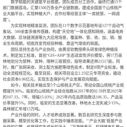
数字赋能的关键是平台搭建。团队成员分工协作，最终打通15个
部门数据孤岛，汇聚1500万条全产业链数据，建成全国首个山核桃产
业大脑平台，实现种植大户、合作社等经营主体“一库统管、一网调
度”。
为实现林地精准监测，团队在11个数字示范基地布设127个自动气
象站、500余套多维传感器，构建“天空地”一体化感知网络，涵盖电商
大数据、区块链溯源等九大应用场景，覆盖种、管、收、加、销、服
全生命周期，彻底改变凭经验种植、靠运气增收的局面。
团队坚持生态与产业协同，由黄坚钦教授牵头研发绿色种植技
术，制定加工标准，首创“GIS+AHP”生态适宜性评价模型，将57万亩
林地划分为禁种、宜种、限种三级管控，指导退果还林21517亩。同
时，推广张网采收、测土配方施肥等绿色技术，制定8项产业标准，推
动全流程规范化。截至目前，相关项目设立2.25亿元专项资金，撬动
社会资本6.06亿元，实现生态保护与产业发展双向赋能。
如今，相关技术输出至5个山核桃主产区，带动全国山核桃产业规
模提升30%。临安的山核桃产业综合指数从2017年的92.59升至2025年
的107.33，7年，增幅15.03%；2025年内在品质指数达106.35，产品溢
价率提升5%。同时，临安的生态显著改善，林地水土流失减少15%，
森林碳汇年增15万吨。
产业升级的同时，人才培养成效显著。数百名研究生深度参与数
据采集、模型优化等工作，在实践中锤炼技能。“‘产业大脑’既是产业
升级的引擎，也是研究生成长的沃土。”冯海林表示，科研唯有扎根一