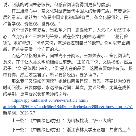
说，阅读的时间未必很长，但感官阅读能得到更多的信息。
在王旭烽心中，茶文化对塑造当代中国人的精神气质，有着更深
层的意义。她认为：“茶是中国文化的卓越符号，茶文化提供的，是一
种哲学观、价值观、世界观。”
这个世界纷繁复杂，当欲望之门一扇扇敞开，人怎样才能坚守本
心、立身持正？王旭烽的答案，藏在茶文化的核心词里——“精行俭
德”。她解释道：“简单来说，就是要控制自己的欲望。你可以守正创
新，但首先要做一个守正的人。”
而这种品格的涵养，同样离不开阅读。王旭烽表示，全民阅读的
意义，在于让人类文明能继续往前走。“正如孔子说：文质彬彬，然后
君子。‘文’是体现出来的，‘质’是内在的品质。这两者要你中有我、我
中有你，然后才是君子。所以要多经历，要多读书。”
那么我们又该如何阅读？她给出两条建议：首先，不要认为没有
时间阅读。只要你想，永远都有时间；其次，要读经典，尤其在成长
的早期，更需要家长和老师的引导。
https://app.xinhuanet.com/news/article.html?
articleId=202605071abdc66ec18445db9dfeebe4aa5398be&timestamp=8751
新华网：2026.5.7
上一条：
《中国绿色时报》：为山核桃装上“产业大脑”
下一条：
《中国绿色时报》：浙江农林大学王正加：共富路上点