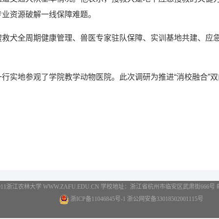
专业资源破解一线保障难题。
搜救犬全周期健康管理、兽医专家驻队保障、实训基地共建、应
一行实地参观了学院教学动物医院。此次调研为推进“消校融合”
2011浙江农林大学 WWW.ZAFU.EDU.CN 学校地址：浙江省杭州市临安区武肃街666号 邮编：3
浙ICP备11046845号-1 浙公网安备33018502001115号