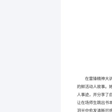
在雷锋精神大讲
的鲜活动人故事。
人事迹，并分享了
让在场师生跳出书
泪光中愈发清晰可