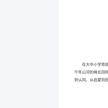
在大中小学思
千年山河的绵长回
到认同、从启蒙到