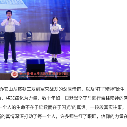
乔安山从鞍钢工友到军营战友的深厚情谊，以及“钉子精神”诞生
后，将悲痛化为力量、数十年如一日默默坚守与践行雷锋精神的
一个人的生命不在于延续而在于闪光”的真谛。一段段真实往事，
淌的真情深深打动了每一个人，许多师生红了眼眶，信仰的力量