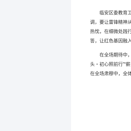
临安区委教育
调，要让雷锋精神
热忱，在细微处践
答，让红色基因融
在全场期待中，
头・初心照前行”“
在全场肃穆中，全