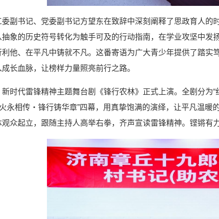
工委副书记、党委副书记方望东在致辞中深刻阐释了思政育人的
从抽象的历史符号转化为触手可及的行动指南，在学业攻坚中发扬
行利他、在平凡中铸就不凡。这番寄语为广大青少年提供了踏实
入成长血脉，让榜样力量照亮前行之路。
新时代雷锋精神主题舞台剧《锋行农林》正式上演。全剧分为“红
薪火永相传・锋行铸华章”四幕，用真挚饱满的演绎，让平凡温
体观众起立，跟随主持人高举右拳，齐声宣读雷锋精神。铿锵有