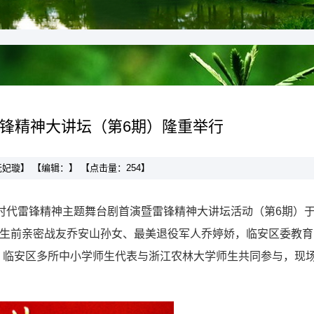
雷锋精神大讲坛（第6期）隆重举行
：阮妃璇】 【编辑：】 【点击量：
254
】
新时代雷锋精神主题舞台剧首演暨雷锋精神大讲坛活动（第6期）
锋生前亲密战友乔安山孙女、最美退役军人乔婷娇，临安区委教育
，临安区多所中小学师生代表与浙江农林大学师生共同参与，现