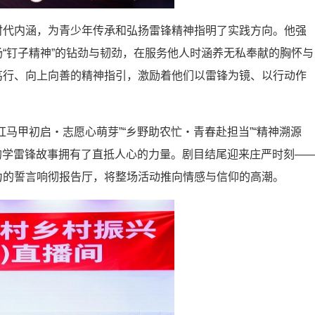
时代内涵，为青少年传承和弘扬雷锋精神指明了实践方向。他强
“钉子精神”的钻劲与韧劲，在服务他人时涵养无私奉献的胸怀与
笃行、向上向善的精神指引，激励着他们以雷锋为镜、以行动作
马甲初启・志愿心萌芽”“乡野助农忙・青春赴担当”“精神溯源
暖的学雷锋故事拥有了直抵人心的力量。剧目结尾迎来庄严时刻—
力的誓言响彻报告厅，将整场活动推向情感与信仰的高潮。