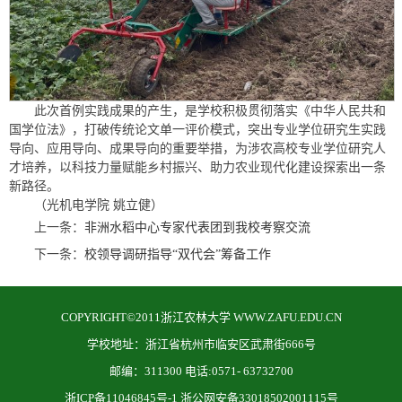
此次首例实践成果的产生，是学校积极贯彻落实《中华人民共和
国学位法》，打破传统论文单一评价模式，突出专业学位研究生实践
导向、应用导向、成果导向的重要举措，为涉农高校专业学位研究人
才培养，以科技力量赋能乡村振兴、助力农业现代化建设探索出一条
新路径。
（光机电学院 姚立健）
上一条：
非洲水稻中心专家代表团到我校考察交流
下一条：
校领导调研指导“双代会”筹备工作
COPYRIGHT©2011浙江农林大学 WWW.ZAFU.EDU.CN
学校地址：浙江省杭州市临安区武肃街666号
邮编：311300 电话:0571- 63732700
浙ICP备11046845号-1 浙公网安备33018502001115号