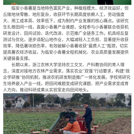
临安小香薯是当地特色富民产业，种植规模大、经济效益好，但
丘陵地块零散、地形复杂，收获环节长期高度依赖人工，劳动强度
大、用工成本高、效率低下，成为制约产业发展的核心痛点。该研究
生扎根田间一线，直面小香薯产业难题，全程参与小香薯联合收获机
研发设计、田间试验、迭代改进、示范推广全链条工作。机具经反复
测试与优化，逐步适配山地作业，大幅减轻人工负担、显著提升收获
效率、降低薯块损伤率，有效破解小香薯收获“最费人工”瓶颈，切实
提高薯农经济收益，为临安小香薯全程机械化、农业高质量发展提供
关键装备支撑。
长期以来，浙江农林大学坚持农工交叉、产科教协同的育人理
念，深度对接地方农林产业需求，落实农业“双强”行动要求，构建“政
企学研推”协同机制，推进农机研发制造推广一体化发展。学校将研究
生培养嵌入产业一线，把田间难题变成研究课题、把产业需求变成育
人方向，推动科研成果从实验室走向田间地头。