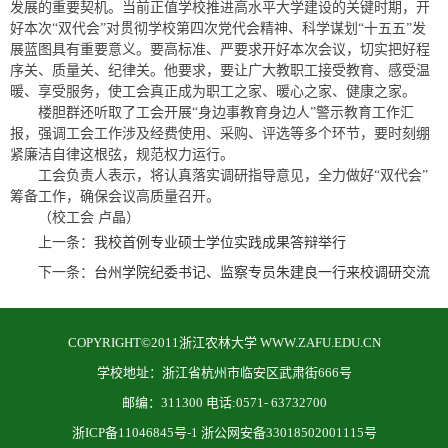
发展的重要契机。当前正值学校推进高水平大学建设的关键时期，开
好本次“双代会”对贯彻学校第四次党代会精神、科学谋划“十五五”发
展蓝图具有重要意义。要高标准、严要求开好本次会议，切实把好程
序关、质量关、纪律关。他要求，要让广大教职工接受教育、感受温
暖、享受服务，使工会真正成为职工之家、暖心之家、健康之家。
楼胆群还听取了工会开展“身边事教育身边人”警示教育工作汇
报，强调工会工作涉及经费使用、采购、评选等多个环节，要时刻绷
紧廉洁自律这根弦，规范权力运行。
工会负责人表示，将认真落实调研指导意见，全力做好“双代会”
筹备工作，确保会议高质量召开。
（校工会 卢晶）
上一条：
我校首例专业硕士学位实践成果答辩举行
下一条：
台州学院纪委书记、监察专员朱建良一行来校调研交流
COPYRIGHT©2011浙江农林大学 WWW.ZAFU.EDU.CN
学校地址：浙江省杭州市临安区武肃街666号
邮编：311300 电话:0571- 63732700
浙ICP备11046845号-1 浙公网安备33018502001115号