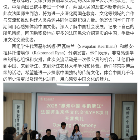
在致辞时，吴家胜对参加本次活动的法国师生表示热烈欢迎。他
说，中法两国已携手走过一个甲子，两国人民的友谊不断走向深入。
此次法国师生到访，将为进一步深化两国在教育、文化等领域的合作
与交流和推动构建人类命运共同体贡献积极力量。他寄语同学们在华
期间用心感知体验中国文化，深入了解中国社会发展，记录下自己的
所见所闻，回国后积极地向更多的法国民众介绍真实的中国，争做中
法文化交流使者。
团组学生代表基尔塔娜·西瓦帕兰（Sivapalan Keerthana）和赖安·
拉科托诺埃尔（Rakotonoel Ryan）分别发言。他们表示，非常感谢学
校的精心组织和安排，此次交流活动是一次很宝贵的机会，让他们来
到中国、来到浙江、来到浙江农林大学学习和体验。他们非常期待后
续的活动，希望能进一步探索中国独特的传统文化，体会中国几千年
的历史演变以及现代化进程，用心感受中国文化的魅力。