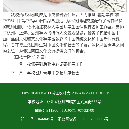
我校始终积极响应党中央和省委倡议，大力推进“暑期学校”和
“YES项目”等“留学中国”品牌建设，为本次团组交流配备了富有经验
的教师团队，依托浙江农林大学国际学生国情教育名师工作室，安排
了杭州、上海、湖州等地的特色人文景观游览，设置了包括中国书
画、丝绸文化和茶文化等丰富多彩的中国传统文化和中国新时代课
程，旨在增进法国师生对中国文化和社会的了解，深化两国青年之间
的友谊，为促进两国文化交流提供良好的机会。
（国教学院 许陈圆）
上一条：
校领导到后勤中心调研指导工作
下一条：
学校召开青年干部教师座谈会
COPYRIGHT©2011浙江农林大学 WWW.ZAFU.EDU.CN
学校地址：浙江省杭州市临安区武肃街666号
邮编：311300 电话:0571- 63732700
浙ICP备11046845号-1 浙公网安备33018502001115号