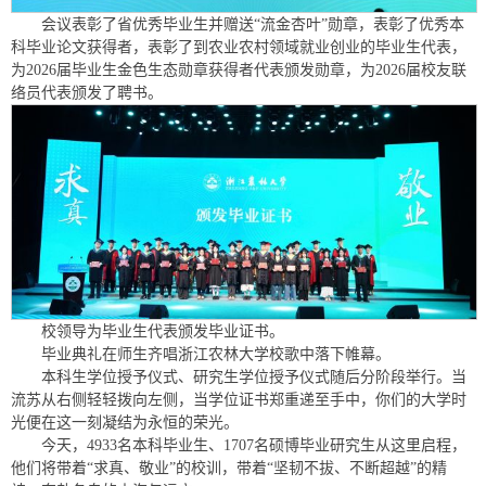
会议表彰了省优秀毕业生并赠送“流金杏叶”勋章，表彰了优秀本
科毕业论文获得者，表彰了到农业农村领域就业创业的毕业生代表，
为2026届毕业生金色生态勋章获得者代表颁发勋章，为2026届校友联
络员代表颁发了聘书。
校领导为毕业生代表颁发毕业证书。
毕业典礼在师生齐唱浙江农林大学校歌中落下帷幕。
本科生学位授予仪式、研究生学位授予仪式随后分阶段举行。当
流苏从右侧轻轻拨向左侧，当学位证书郑重递至手中，你们的大学时
光便在这一刻凝结为永恒的荣光。
今天，4933名本科毕业生、1707名硕博毕业研究生从这里启程，
他们将带着“求真、敬业”的校训，带着“坚韧不拔、不断超越”的精