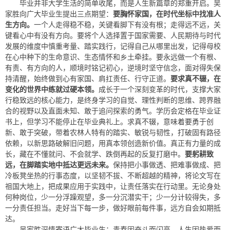
毕业并非大学生活的简单收尾，而是人生新篇章的郑重开启。吴
家胜向广大毕业生提出三点期望：
要胸怀家国，在时代坐标中找准人
生方向。
一个人走得稳不稳，关键看脚下有没有根；走得远不远，关
键看心中有没有方向。要将个人选择置于国家需要、人民期待与时代
发展的维度中慎重考量、踏实践行，记得自己从哪里出发，记得母校
在心中种下的生命意识、生态情怀和乡土牵挂。要永远做一个有根、
有责、有方向的人，顺境时铭记初心，逆境时坚守信念，面对得失保
持清醒，始终做到心有家国、肩扛责任、行守正道。
要求真不辍，在
变化的世界中练就过硬本领。
成长于一个深刻变革的时代，支撑大家
行稳致远的核心能力，是终身学习的自觉、理性判断的思维、跨界融
合的视野以及直面未知、敢于追问探索的勇气。学历会定格在毕业证
书上，但学习不能停止在毕业典礼上。求真不辍，意味着要勇于创
新、敢于突破，带着农林人特有的踏实、敏锐与韧性，打破固有路径
依赖，以新思路破解旧问题，用真本领创造新价值。真正有力量的成
长，藏在不懂就问、不会就学、跌倒再起的反复打磨中。
要躬耕致
远，在脚踏实地中抵达更远未来。
保持把小事做透、把难事做成、把
冷板凳坐热的行事态度，以坚韧不拔、不断超越的精神，将论文写在
祖国大地上，把成果应用于实践中，让责任落实在行动里。无论身处
何种岗位，少一分浮躁观望，多一分沉潜实干；少一分计较得失，多
一分责任担当。走好当下每一步，做好眼前每件事，远方自会如期抵
达。
吴家胜深情寄语广大毕业生：青春因奋斗而闪亮，人生因热爱而