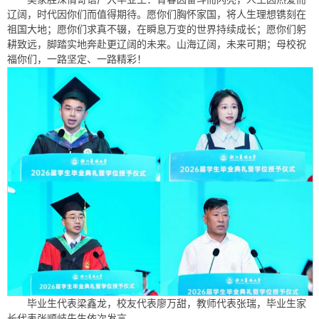
辽阔，时代因你们而值得期待。
愿你们胸怀家国，将人生理想镌刻在
祖国大地；愿你们求真不辍，在瞬息万变的世界持续成长；愿你们躬
耕致远，脚踏实地奔赴更辽阔的未来。山海辽阔，未来可期；母校祝
福你们，一路坚定、一路精彩！
毕业生代表梁鑫龙，校友代表廖万甜，教师代表张瑞，毕业生家
长代表张顺岐先生依次发言。