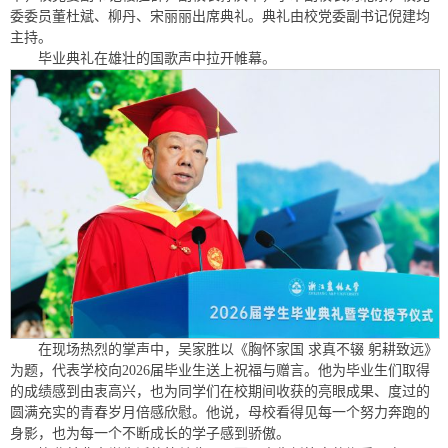
委委员董杜斌、柳丹、宋丽丽出席典礼。典礼由校党委副书记倪建均
主持。
毕业典礼在雄壮的国歌声中拉开帷幕。
在现场热烈的掌声中，吴家胜以《胸怀家国 求真不辍 躬耕致远》
为题，代表学校向2026届毕业生送上祝福与赠言。他为毕业生们取得
的成绩感到由衷高兴，也为同学们在校期间收获的亮眼成果、度过的
圆满充实的青春岁月倍感欣慰。他说，母校看得见每一个努力奔跑的
身影，也为每一个不断成长的学子感到骄傲。