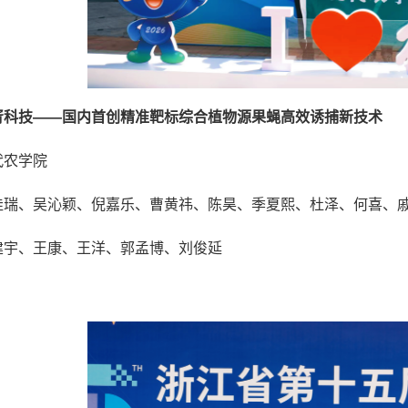
胥科技——国内首创精准靶标综合植物源果蝇高效诱捕新技术
代农学院
佳瑞、吴沁颖、倪嘉乐、曹黄祎、陈昊、季夏熙、杜泽、何喜、
建宇、王康、王洋、郭孟博、刘俊延