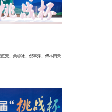
戚庭双、余睿冰、倪宇泽、傅林雨禾