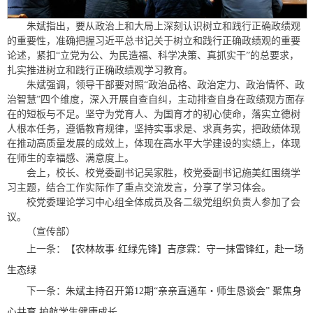
朱斌指出，要从政治上和大局上深刻认识树立和践行正确政绩观
的重要性，准确把握习近平总书记关于树立和践行正确政绩观的重要
论述，紧扣“立党为公、为民造福、科学决策、真抓实干”的总要求，
扎实推进树立和践行正确政绩观学习教育。
朱斌强调，领导干部要对照“政治品格、政治定力、政治情怀、政
治智慧”四个维度，深入开展自查自纠，主动排查自身在政绩观方面存
在的短板与不足。坚守为党育人、为国育才的初心使命，落实立德树
人根本任务，遵循教育规律，坚持实事求是、求真务实，把政绩体现
在推动高质量发展的成效上，体现在高水平大学建设的实绩上，体现
在师生的幸福感、满意度上。
会上，校长、校党委副书记吴家胜，校党委副书记施美红围绕学
习主题，结合工作实际作了重点交流发言，分享了学习体会。
校党委理论学习中心组全体成员及各二级党组织负责人参加了会
议。
（宣传部）
上一条：
【农林故事·红绿先锋】吉彦霖：守一抹雷锋红，赴一场
生态绿
下一条：
朱斌主持召开第12期“亲亲直通车・师生恳谈会” 聚焦身
心共育 护航学生健康成长