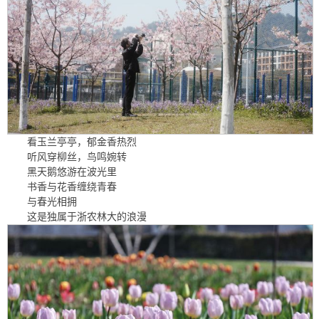
看玉兰亭亭，郁金香热烈
听风穿柳丝，鸟鸣婉转
黑天鹅悠游在波光里
书香与花香缠绕青春
与春光相拥
这是独属于浙农林大的浪漫