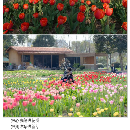
把心事藏进花瓣
把期许写进新芽