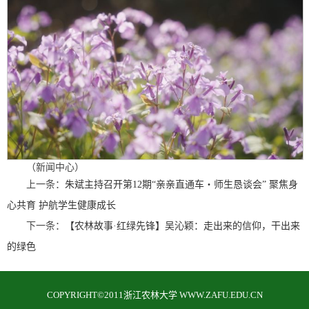
（新闻中心）
上一条：
朱斌主持召开第12期“亲亲直通车・师生恳谈会” 聚焦身
心共育 护航学生健康成长
下一条：
【农林故事·红绿先锋】吴沁颖：走出来的信仰，干出来
的绿色
COPYRIGHT©2011浙江农林大学 WWW.ZAFU.EDU.CN