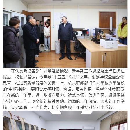
在认真听取各部门开学准备情况、新学期工作思路及重点任务汇
报后，校领导强调，今年是“十五五”的开局之年，更是学校全面深化
改革、推进高质量发展的关键一年，机关职能部门作为学校办学治校
的“中枢神经”，要切实发挥引领、协调、服务作用。希望全体教职员
工在新的一年里，进一步凝心聚力、锤炼本领、改进作风，紧紧围绕
学校中心工作，以全新的精神面貌、饱满的工作热情、务实的工作举
措，立足本职、担当作为，切实把各项工作抓实抓细抓出成效。