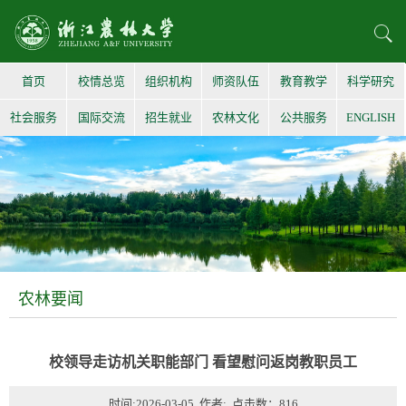
首页
校情总览
组织机构
师资队伍
教育教学
科学研究
社会服务
国际交流
招生就业
农林文化
公共服务
ENGLISH
农林要闻
校领导走访机关职能部门 看望慰问返岗教职员工
时间:2026-03-05 作者: 点击数：
816