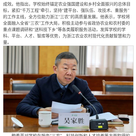
成效。他指出，学校始终锚定农业强国建设和乡村全面振兴的总体目
标，紧扣“千万工程”牵引，坚持“建平台、强队伍、攻技术、重服务”
的工作主线，全方位助力浙江“三农”的高质量发展。他表示，学校将
全面融入全省“三农”工作大局，积极主动参与省政协农业和农村委的
重点课题调研和“送科技下乡”等各类履职服务活动，发挥学校的学
科、平台、人才、智库等优势，为浙江农业农村现代化贡献智慧和力
量。
鲍秀英对学校在服务“三农”、科技创新和人才培养等方面取得的