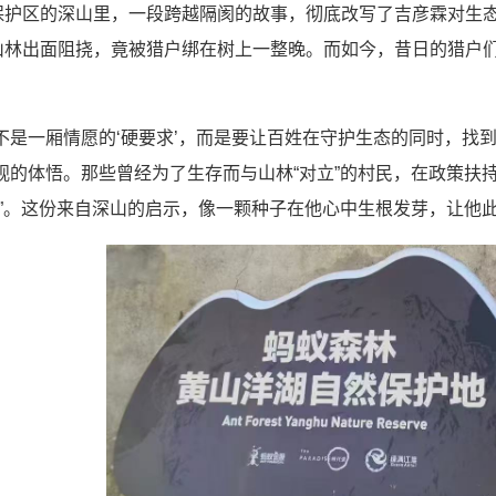
保护区的深山里，一段跨越隔阂的故事，彻底改写了吉彦霖对生
山林出面阻挠，竟被猎户绑在树上一整晚。而如今，昔日的猎户
不是一厢情愿的‘硬要求’，而是要让百姓在守护生态的同时，找
观的体悟。那些曾经为了生存而与山林“对立”的村民，在政策扶
者”。这份来自深山的启示，像一颗种子在他心中生根发芽，让