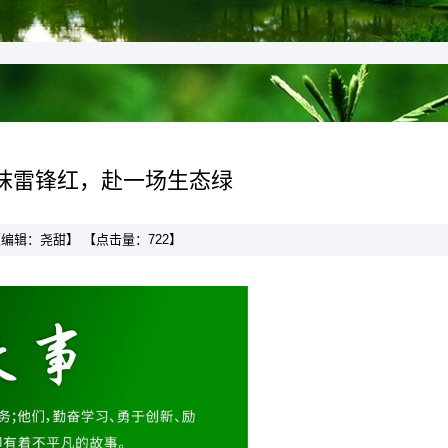
抹雷锋红，赴一场生态绿
】 【编辑：尧甜】 【点击量：
722
】