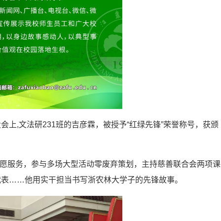
会上,文法研231班的吉彦霖，被授予“红绿先锋”荣誉称号，获颁
志愿服务，参与多场大型活动零废弃策划，主持慈善联合会两项课
动代表……他用实干担当书写浙农林大学子的先锋故事。