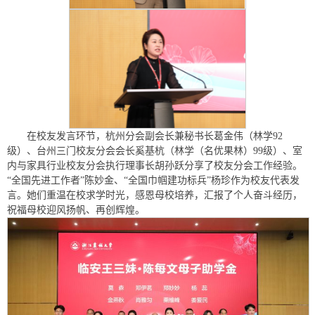
在校友发言环节，杭州分会副会长兼秘书长葛金伟（林学92
级）、台州三门校友分会会长奚基杭（林学（名优果林）99级）、室
内与家具行业校友分会执行理事长胡孙跃分享了校友分会工作经验。
“全国先进工作者”陈妙金、“全国巾帼建功标兵”杨珍作为校友代表发
言。她们重温在校求学时光，感恩母校培养，汇报了个人奋斗经历，
祝福母校迎风扬帆、再创辉煌。