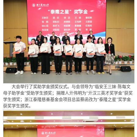
大会举行了奖助学金颁奖仪式。与会领导为“临安王三妹·陈每文
母子助学金”受助学生颁奖；捐赠人亓伟明为“亓汉三英才奖学金”获奖
学生颁奖；浙江泰隆慈善基金会项目总监蔡函孜为“泰隆之星”奖学金
获奖学生颁奖。