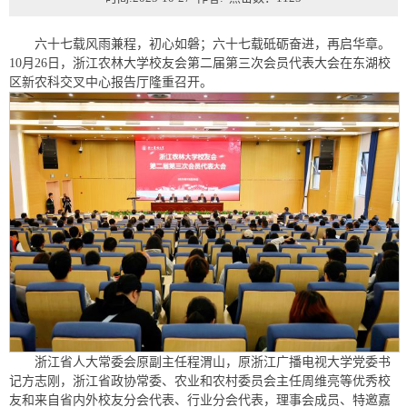
六十七载风雨兼程，初心如磐；六十七载砥砺奋进，再启华章。
10月26日，浙江农林大学校友会第二届第三次会员代表大会在东湖校
区新农科交叉中心报告厅隆重召开。
浙江省人大常委会原副主任程渭山，原浙江广播电视大学党委书
记方志刚，浙江省政协常委、农业和农村委员会主任周维亮等优秀校
友和来自省内外校友分会代表、行业分会代表，理事会成员、特邀嘉