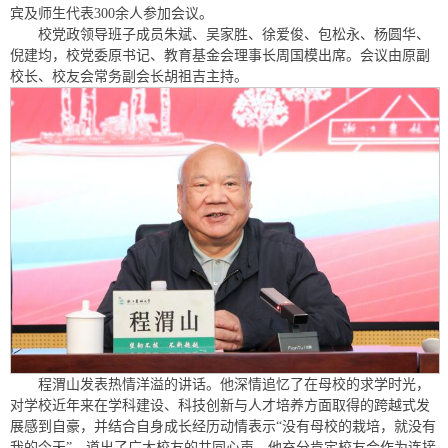
宾及师生代表300余人参加会议。
校党政领导班子成员朱斌、吴家胜、徐爱俊、包松永、杨圆华、
倪建均，校党委原书记、教育基金会理事长周国模出席。会议由原副
校长、校友会常务副会长胡祖吉主持。
程渭山发表热情洋溢的讲话。他深情追忆了在母校的求学时光，
对学校近年来在学科建设、科技创新与人才培养方面取得的跨越式发
展感到自豪，并结合自身成长经历动情表示“没有母校的栽培，就没有
我的今天”，道出了广大校友的共同心声。他充分肯定校友会作为连接