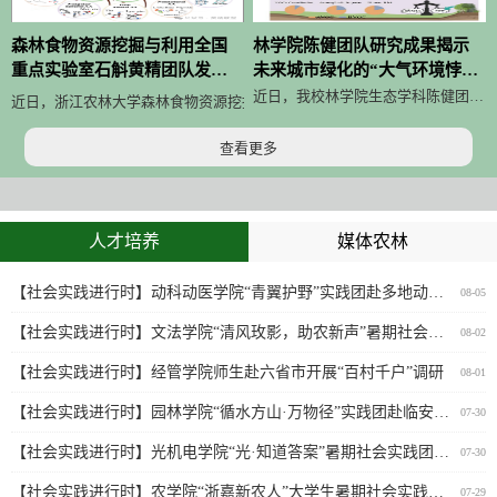
森林食物资源挖掘与利用全国
林学院陈健团队研究成果揭示
重点实验室石斛黄精团队发表
未来城市绿化的“大气环境悖
氨基酸金属有机框架前沿综述
论”及其生态服务权衡机制
近日，我校林学院生态学科陈健团队在《Sustainable Cities and Society》（《可持续城市与社会》，中科院1区Top，IF=13.3）发表了题为“Projecting BVOC emissions under future urbanization and climate change: spatiotemporal atmospheric risks and ecosystem service trade-offs”（未来城市化与气候变化情景下生物源挥发性有机化合物（BVOC）排放预测：大气风险的时空演变与生态系统服务权衡）的研究论文。该研究以杭州...
近日，浙江农林大学森林食物资源挖掘与利用全国重点实验室石斛黄精团队，在《Coordinatio
查看更多
人才培养
媒体农林
【社会实践进行时】动科动医学院“青翼护野”实践团赴多地动物园开展野生动物专项考察调研
08-05
【社会实践进行时】文法学院“清风玫影，助农新声”暑期社会实践团赴新峰村开展数字助农实践调研
08-02
【社会实践进行时】经管学院师生赴六省市开展“百村千户”调研
08-01
【社会实践进行时】园林学院“循水方山·万物径”实践团赴临安高源村开展全域生态调查
07-30
【社会实践进行时】光机电学院“光·知道答案”暑期社会实践团深入余杭桃园开展光谱科技助农实践调研
07-30
【社会实践进行时】农学院“浙嘉新农人”大学生暑期社会实践团走进嘉兴市农业科学研究院开展暑期社会实践
07-29