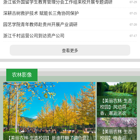
浙江省外国留学生教育管理分会工作组来校开展专题调研
07-29
深耕古树救护技术 赋能长三角协同保护
07-25
园艺学院青年教师赴贵州开展产业调研
07-20
浙江千村运营公司到访资产公司
07-17
查看更多
农林影像
【美丽农林·生态
校园】风动荷
香，邂逅浙农林
大的盛夏浪漫
【美丽农林·生态
【美丽农林·生态校园】是谁打翻了调色盘？
校园】梅香迎