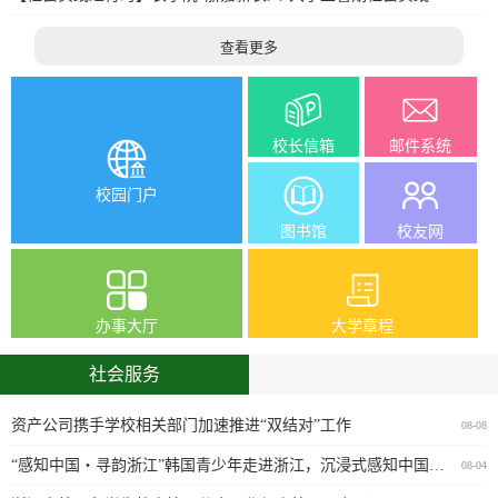
查看更多
校长信箱
邮件系统
校园门户
图书馆
校友网
办事大厅
大学章程
社会服务
资产公司携手学校相关部门加速推进“双结对”工作
08-08
“感知中国・寻韵浙江”韩国青少年走进浙江，沉浸式感知中国故事
08-04