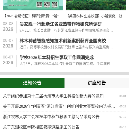
【2026·暑期记忆】科研创新篇：“暑”日深耕守初心，“研”途笃行启新程
【美丽农林·生态校园】小暑漫夏，浙农林大的绿意把校园燥热悄悄酿成了清凉
08-08
吴家胜一行赴浙江省亚热带作物研究所调研
2026
8月2日，校长吴家胜一行赴浙江省亚热带作物研究所调研交流，实地考察研究所在种质资源保护、特色作物研究和科技成果转化等方面的建设情况。吴家胜一行先后考察了浙江省亚热带作物研究所的铁皮石斛仿生栽培区、珍稀濒危植物保育展示区、国家铁线莲种质资源库以及蝴蝶兰、三角梅等种质资源圃和新品种展示区，详细了解种质资源收集保存、品种选育、栽培技术创新和示范推广情况，参观了耐湿热露地花卉展示区、浙江省浙南特色果树种...
08-07
林木种苗智能感知技术创新案例获评全国高校乡村振兴优秀案例
2026
近日，高等学校新农村发展研究院第七届乡村振兴典型案例交流会在内蒙古呼伦贝尔市召开。来自全国40余所高校的专家，聚焦“乡村‘呼’新韵，振兴启锦程”的主题，围绕乡村振兴典型实践、校地协同创新等议题深入研讨，推动高校智力资源深度赋能乡村全面振兴。会上，公布并表彰了第七届全国高等学校新农村发展研究院乡村振兴优秀案例。我校《科技赋能林业育苗 创新助力生态振兴——浙江农林大学林木种苗智能感知技术创新案例》获评...
08-07
学校2026年本科招生录取工作圆满完成
2026
8月5日，我校2026年本科招生录取工作圆满完成。今年我校在全国31个省（市、自治区）共有招生计划5529人，实际录取5530人，本科招生规模稳中有升、生源质量稳步提升。除专升本、单考单招和三位一体外，特控类型控制线（重点）录取率为79.59%，较2025年提升8.12%。我校本科招生工作在学校党委行政的高度重视下，在全校师生的共同努力下，全面推进本科优质生源工程建设，做精做细招生宣传工作，持续创新招生宣传方式，优化提升招...
通知公告
讲座预告
关于组织参加第十二届杭州市大学生科技创新大赛的通知
08-01
关于开展2026年“创青春”浙江省青年创新创业大赛暨校内选拔赛的通知
07-29
浙江农林大学工会2026年中秋节教职工慰问品采购公告
07-16
关于东湖校区学院楼区暑期道路施工的公告
07-13